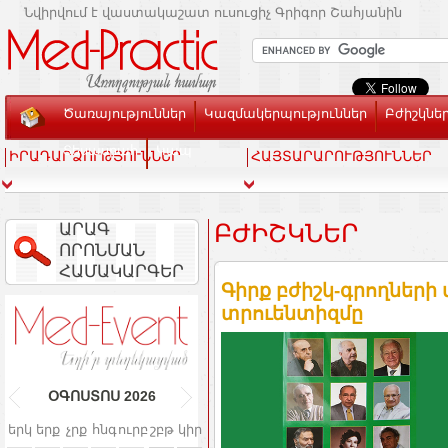
Նվիրվում է վաստակաշատ ուսուցիչ Գրիգոր Շահյանին
Ծառայություններ
Կազմակերպություններ
Բժիշկնե
Տեսասրահ
Կապ
ԻՐԱԴԱՐՁՈՒԹՅՈՒՆՆԵՐ
ՀԱՅՏԱՐԱՐՈՒԹՅՈՒՆՆԵՐ
ԱՐԱԳ
ԲԺԻՇԿՆԵՐ
ՈՐՈՆՄԱՆ
ՀԱՄԱԿԱՐԳԵՐ
Գիրք բժիշկ-գրողների
տրուենտիզմը
ՕԳՈՍՏՈՍ
2026
երկ
երք
չրք
հնգ
ուրբ
շբթ
կիր