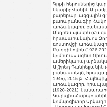
Գրքի հերոսներից կար
նկարիչ Վանիկ Ադամյա
բարերար, ազգային գ
բառարանագիր Հակոբ Ա
արձակագիր, բանաս
Անդրեասյանին (Հազար
հրապարակախոս Զորի 
ռոստովցի արձակագի
Բաղդիկովին (1936-20
կոմիտասագետ Ռիտա Գո
ամերիկահայ արձակա
Ալֆրեդ Դանիելյանին (
բանաստեղծ, հրապարա
1945), 2015 թ. Հալե
արձակագիր, հրապա
(1928-2021), կանադ
Կարպիս Հարպոյանին (
կոմպոզիտոր Արկադի Մ