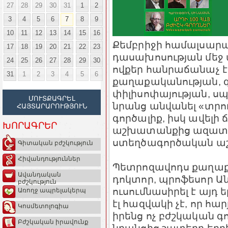
27
28
29
30
31
1
2
3
4
5
6
7
8
9
10
11
12
13
14
15
16
Քեմբրիջի համալսարա
17
18
19
20
21
22
23
դասախոսության մեջ պ
24
25
26
27
28
29
30
ովքեր հանրաճանաչ էին
31
1
2
3
4
5
6
քաղաքականության, գ
փիլիսոփայության, ս
ՄՈՒՏՔԱԳՐԵԼ
նրանց անվանել «տրու
ՀԱՅՏԱՐԱՐՈՒԹՅՈՒՆ
գործալիք, իսկ ավելի 
ԽՈՐԱԳՐԵՐ
աշխատանքից ազատ ժ
ստեղծագործական ա
Գիտական բժշկություն
Հիվանդություններ
Պետրոզավոդս քաղաք
Ավանդական
դոկտոր, պրոֆեսոր Ան
բժշկություն
ուսումնասիրել է այդ 
Առողջ ապրելակերպ
էլ հազվակի չէ, որ հա
Կոսմետոլոգիա
իրենց ոչ բժշկական գո
Բժշկական իրավունք