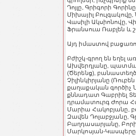
գրողներ, ինչպիսիք ե
Դոյլը, Գրիգորի Գորինը
Միխայիլ Բուլգակովը, 
Վասիլի Ակսիոնովը, Վ
Ֆրանսուա Ռաբլեն և շ
Այդ իմաստով բացառու
Բժիշկ-գրող են եղել
Ախվերդյանը, պատմա
(Ծերենց), բանաստեղ
Չիլինկիրյանը (Ռուբ
քաղաքական գործիչ 
քննադատ Գաբրիել Տեր
դրամատուրգ Ժորա Հա
Մարիա Հակոբյանը, բ
Զավեն Դոլաբջյանը, 
Բաղդասարյանը, Բորի
Մարկոսյան-Կասպերը