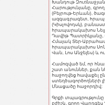
Խանդութ Զուռնաջյան
Հարությունյանը, գր
(Բեյրութ-Երևան), ծագ
ազգագրագետ, հրապա
(Կիսլովոդսկ), բանաս
հրապարակախոս Նելլ
Դավիթ Պատրիկյանը
Հմայակ Տեր-Աբրահամ
հրապարակախոս Սոնա
Վան, Լոս Անջելես) և ո
Համոզված եմ, որ հնա
շատ անուններ, քան ն
հաջողվեց հավաքել ըն
ստեղծագործողների լ
Մնացածը հաջորդիվ
Գրքի տպագրությունը
բժիշկ, գրող Վարդգես