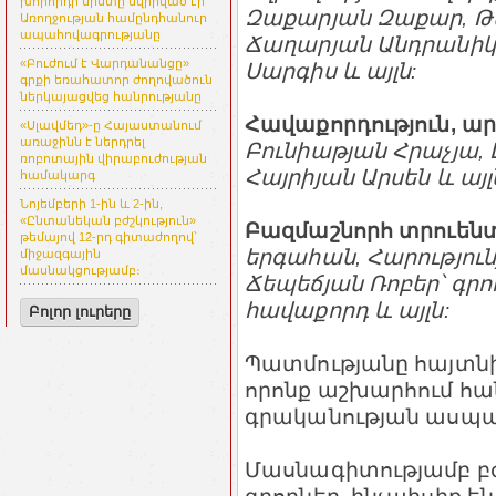
խորհրդի նիստը նվիրված էր
Զաքարյան Զաքար, Թե
Առողջության համընդհանուր
ապահովագրությանը
Ճաղարյան Անդրանիկ,
«Բուժում է Վարդանանցը»
Սարգիս և այլն:
գրքի եռահատոր ժողովածուն
ներկայացվեց հանրությանը
Հավաքորդություն, ա
«Սլավմեդ»-ը Հայաստանում
առաջինն է ներդրել
Բունիաթյան Հրաչյա, Է
ռոբոտային վիրաբուժության
Հայրիյան Արսեն և այլ
համակարգ
Նոյեմբերի 1-ին և 2-ին,
«Ընտանեկան բժշկություն»
Բազմաշնորհ տրուենտ
թեմայով 12-րդ գիտաժողով՝
երգահան, Հարություն
միջազգային
մասնակցությամբ։
Ճեպեճյան Ռոբեր՝ գրո
հավաքորդ և այլն:
Բոլոր լուրերը
Պատմությանը հայտնի
որոնք աշխարհում հա
գրականության ասպա
Մասնագիտությամբ բժ