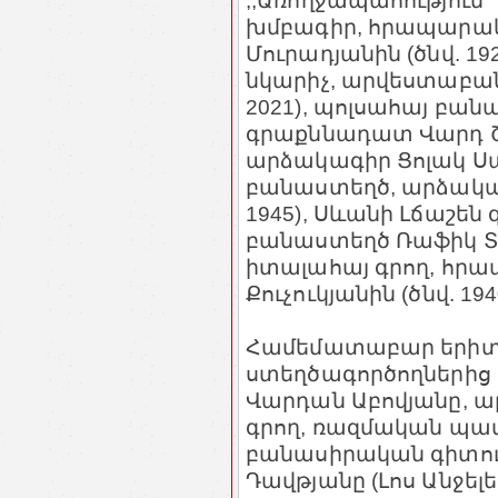
,,Առողջապահություն՛
խմբագիր, հրապարա
Մուրադյանին (ծնվ. 1
նկարիչ, արվեստաբան 
2021), պոլսահայ բա
գրաքննադատ Վարդ Շիկ
արձակագիր Ցոլակ Սահ
բանաստեղծ, արձակագ
1945), Սևանի Լճաշեն
բանաստեղծ Ռաֆիկ Տեր
իտալահայ գրող, հր
Քուչուկյանին (ծնվ. 194
Համեմատաբար երիտ
ստեղծագործողներից
Վարդան Աբովյանը, ա
գրող, ռազմական պատ
բանասիրական գիտութ
Դավթյանը (Լոս Անջել