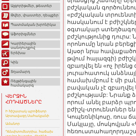
նրանցից շատերը երբե
Ալգորիթմեր, թեստեր
բժշկական գործունեութ
«բժշկական տրուենտիզ
Թվեր, փաստեր, դեպքեր
հասկանում է բժիշկն
Պատմական խրոնիկա
օգտակար ստեղծագո
Աֆորիզմներ
բժշկությունից դուրս:
որոնումը նրան բերեց
Կարիերային
սանդուղքով
Այսօր նրա հավաքածու
Երեխա
թվում հայազգի) բժիշ
Կին
զբաղվել են «ոչ իրենց
յուրահատուկ անձնայ
Տղամարդ
համախմբում է մի բա
Ռեյթինգային
համակարգ
բավական չէ զբաղվել 
բժշկությամբ: Նրանք ձ
ՎԵՐՋԻՆ
որում անել բարձր պ
ՀՈԴՎԱԾՆԵՐԸ
բժիշկ-տրուենտներ են
Ի հիշատակ պրոֆեսոր
Կոպեռնիկոսը, ռուս ճ
Արտավազդ Սահակյանի
Մակլայը, մոսկովյան
Ամանոր
հեռուստահաղորդաշար
Դենսիտոմետրիա. հաճախ