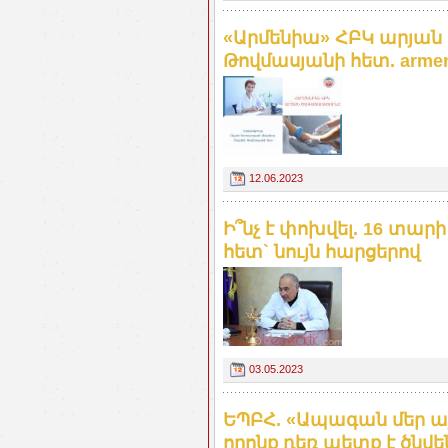
«Արմենիա» ՀԲԿ արյան 
Թովմասյանի հետ. armeni
12.06.2023
Ի՞նչ է փոխվել. 16 տար
հետ` նույն հարցերով
03.05.2023
ԵՊԲՀ. «Ապագան մեր այն
որոնք դեռ պետք է ծնվե