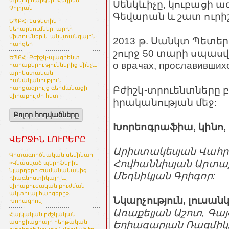
տրվող հարցեր. Հեղինե
Սենկևիչը, կուբացի 
Չոլոյան
Գեվարան և շատ ուրիշ
ԵՊԲՀ. Էսթետիկ
ներարկումներ. արդի
միտումներ և անվտանգային
2013 թ. Սանկտ Պետերբո
հարցեր
շուրջ 50 տարի սպասված
ԵՊԲՀ. Բժիշկ-պացիենտ
о врачах, прославившихс
հարաբերություններից մինչև
արհեստական
բանականություն.
Բժիշկ-տրուենտները 
հարցազրույց գերմանացի
վիրաբույժի հետ
իրականության մեջ:
Բոլոր հոդվածները
Խորեոգրաֆիա, կինո
ՎԵՐՋԻՆ ԼՈՒՐԵՐԸ
Արիստակեսյան Վահր
Գիտագործնական սեմինար
Հովհաննիսյան Արտաշ
«Վնասված պերիֆերիկ
նյարդերի ժամանակակից
Մեդնիկյան Գրիգոր:
դիագնոստիկայի և
վիրաբուժական բուժման
ակտուալ հարցերը»
Նկարչություն, լուսանկ
խորագրով
Առաքելյան Աշոտ, Գայ
Հայկական բժշկական
ասոցիացիայի հերթական
Եղիազարյան Ռազմիկ