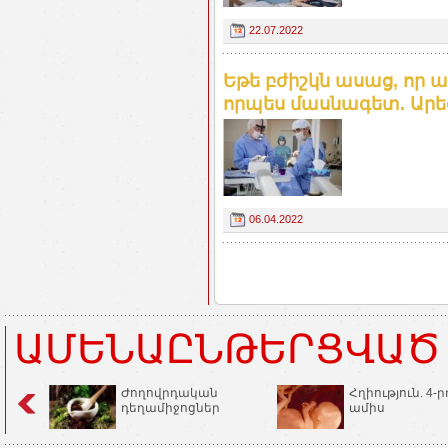
22.07.2022
Եթե բժիշկն ասաց, որ ա
որպես մասնագետ. Արե
06.04.2022
ԱՄԵՆԱԸՆԹԵՐՑՎԱԾ
Ժողովրդական
Հղիություն. 4-ր
դեղամիջոցներ
ամիս