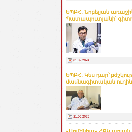
ԵՊԲՀ. Նոբելյան առաջ
Պատապուտյանի՝ գիտու
01.02.2024
ԵՊԲՀ. Կես դար՝ բժշկու
մասնագիտական ուղին
21.06.2023
«Արմենիա» ՀԲԿ արյան 