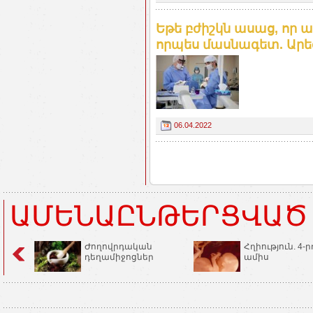
Եթե բժիշկն ասաց, որ ա
որպես մասնագետ. Արե
06.04.2022
ԱՄԵՆԱԸՆԹԵՐՑՎԱԾ
Ժողովրդական
Հղիություն. 4-ր
դեղամիջոցներ
ամիս