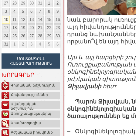
27
28
29
30
31
1
2
3
4
5
6
7
8
9
նաև բարորակ ուռուցք
10
11
12
13
14
15
16
այդ հիվանդություն
17
18
19
20
21
22
23
դրանց նախանշանները
24
25
26
27
28
29
30
որքանո՞վ են այդ հիվա
31
1
2
3
4
5
6
Այս և այլ հարցերի շու
ՄՈՒՏՔԱԳՐԵԼ
Ուռուցքաբանության 
ՀԱՅՏԱՐԱՐՈՒԹՅՈՒՆ
օնկոգինեկոլոգիական
ԽՈՐԱԳՐԵՐ
բժշկական գիտությու
Ջիլավյանի
հետ:
Գիտական բժշկություն
Հիվանդություններ
– Պարոն Ջիլավյան, 
Ավանդական
օնկոգինեկոլոգիական 
բժշկություն
Առողջ ապրելակերպ
ծառայություններ եք 
Կոսմետոլոգիա
– Օնկոգինեկոլոգիակ
Բժշկական իրավունք