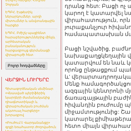
տրվող հարցեր. Հեղինե
դրանց հետ: Բացի ոչ
Չոլոյան
կարող է կատարվել 
ԵՊԲՀ. Էսթետիկ
ներարկումներ. արդի
վիրահատություն, որն
միտումներ և անվտանգային
հարցեր
յուրաքանչյուր հիվանդ
համապատասխան մաս
ԵՊԲՀ. Բժիշկ-պացիենտ
հարաբերություններից մինչև
արհեստական
բանականություն.
Բացի նշվածից, բաժնո
հարցազրույց գերմանացի
նախաքաղցկեղային վ
վիրաբույժի հետ
կատարվում են նաև կ
Բոլոր հոդվածները
որոնց ընթացքում պահ
ևʹ վերարտադրողակա
ՎԵՐՋԻՆ ԼՈՒՐԵՐԸ
Մենք համագործակցու
Գիտագործնական սեմինար
ազգային կենտրոնի մ
«Վնասված պերիֆերիկ
ճառագայթային բաժինն
նյարդերի ժամանակակից
դիագնոստիկայի և
հիվանդին բուժումը 
վիրաբուժական բուժման
միջամտությունից: 
ակտուալ հարցերը»
խորագրով
կատարել քիմիաթերա
«Բուժում է Վարդանանցը»
հետո միայն վիրահատո
գրքի եռահատոր ժողովածուն