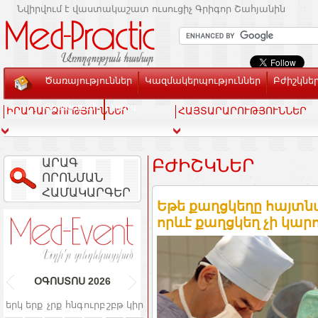
Նվիրվում է վաստակաշատ ուսուցիչ Գրիգոր Շահյանին
Ծառայություններ
Կազմակերպություններ
Բժիշկնե
Տեսասրահ
Կապ
ԻՐԱԴԱՐՁՈՒԹՅՈՒՆՆԵՐ
ՀԱՅՏԱՐԱՐՈՒԹՅՈՒՆՆԵՐ
ԱՐԱԳ
ԲԺԻՇԿՆԵՐ
ՈՐՈՆՄԱՆ
ՀԱՄԱԿԱՐԳԵՐ
Եթե քաղցկեղը հայտնա
որևէ քաղցկեղ չի կա
ՕԳՈՍՏՈՍ
2026
երկ
երք
չրք
հնգ
ուրբ
շբթ
կիր