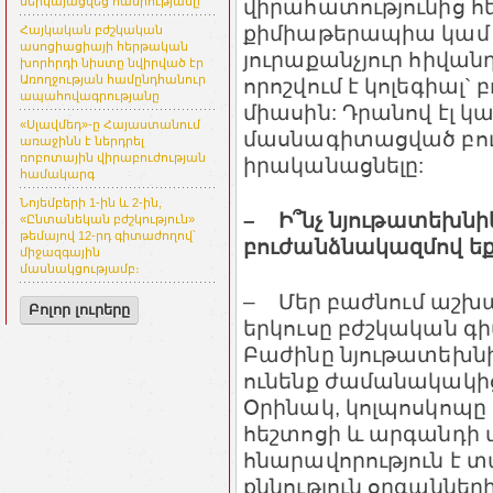
վիրահատությունից հ
ներկայացվեց հանրությանը
քիմիաթերապիա կամ ճ
Հայկական բժշկական
ասոցիացիայի հերթական
յուրաքանչյուր հիվան
խորհրդի նիստը նվիրված էր
Առողջության համընդհանուր
որոշվում է կոլեգիալ`
ապահովագրությանը
միասին: Դրանով էլ կա
«Սլավմեդ»-ը Հայաստանում
մասնագիտացված բու
առաջինն է ներդրել
ռոբոտային վիրաբուժության
իրականացնելը:
համակարգ
Նոյեմբերի 1-ին և 2-ին,
– Ի՞նչ նյութատեխնի
«Ընտանեկան բժշկություն»
թեմայով 12-րդ գիտաժողով՝
բուժանձնակազմով ե
միջազգային
մասնակցությամբ։
– Մեր բաժնում աշխատ
Բոլոր լուրերը
երկուսը բժշկական գի
Բաժինը նյութատեխն
ունենք ժամանակակից
Օրինակ, կոլպոսկոպը 
հեշտոցի և արգանդի 
հնարավորություն է 
քննություն օրգաննե