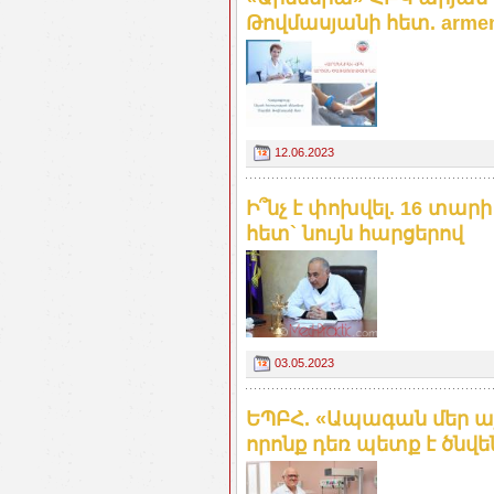
Թովմասյանի հետ. armeni
12.06.2023
Ի՞նչ է փոխվել. 16 տար
հետ` նույն հարցերով
03.05.2023
ԵՊԲՀ. «Ապագան մեր այն
որոնք դեռ պետք է ծնվե