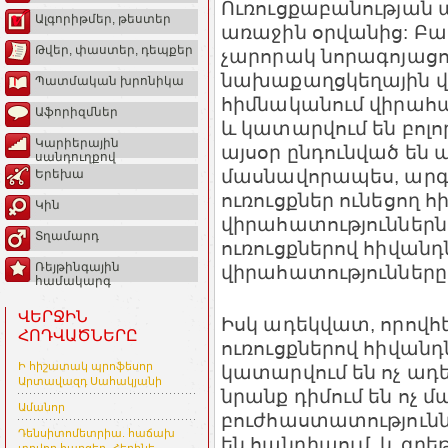
Ուռուցքաբանության 
Ալգորիթմեր, թեստեր
առաջին օրվանից: Բաժ
Թվեր, փաստեր, դեպքեր
չարորակ նորագոյացու
նախաքաղցկեղային վ
Պատմական խրոնիկա
հիմնականում վիրահա
Աֆորիզմներ
և կատարվում են բոլո
Կարիերային
այսօր ընդունված են 
սանդուղքով
մասնավորապես, արգ
Երեխա
ուռուցքներ ունեցող 
Կին
վիրահատություններն
Տղամարդ
ուռուցքներով հիվան
Ռեյթինգային
վիրահատությունները
համակարգ
ՎԵՐՋԻՆ
Իսկ ադեկվատ, որով
ՀՈԴՎԱԾՆԵՐԸ
ուռուցքներով հիվան
Ի հիշատակ պրոֆեսոր
կատարվում են ոչ ադ
Արտավազդ Սահակյանի
նրանք դիմում են ոչ
Ամանոր
բուժհաստատությունն
Դենսիտոմետրիա. հաճախ
են հանդիպում, և գրեթ