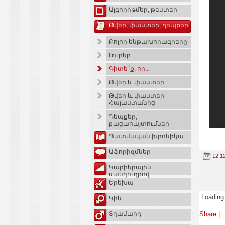
Ալգորիթմեր, թեստեր
Թվեր, փաստեր, դեպքեր
Բոլոր ենթախորագրերը
Լուրեր
Գիտե՞ք, որ...
Թվեր և փաստեր
Թվեր և փաստեր
Հայաստանից
Դեպքեր,
բացահայտումներ
Պատմական խրոնիկա
Աֆորիզմներ
12.1
Կարիերային
սանդուղքով
Երեխա
Loading.
Կին
Share
|
Տղամարդ