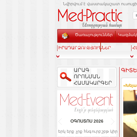
Նվիրվում է վաստակաշատ ուսուցի
Ծառայություններ
Կազմակե
Տեսասրահ
Կապ
ԻՐԱԴԱՐՁՈՒԹՅՈՒՆՆԵՐ
Հ
ԱՐԱԳ
ԳԻՏԵ՞
ՈՐՈՆՄԱՆ
ՀԱՄԱԿԱՐԳԵՐ
«Խելա
ՕԳՈՍՏՈՍ
2026
երկ
երք
չրք
հնգ
ուրբ
շբթ
կիր