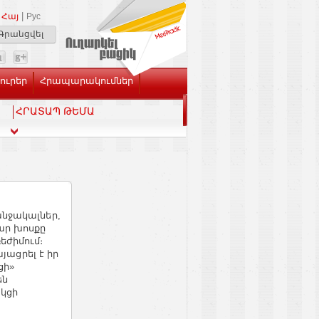
|
Հայ
Рус
Գրանցվել
Լուրեր
Հրապարակումներ
ՀՐԱՏԱՊ ԹԵՄԱ
անջակալներ,
ար խոսքը
եժիմում։
այացրել է իր
ցի»
են
կցի