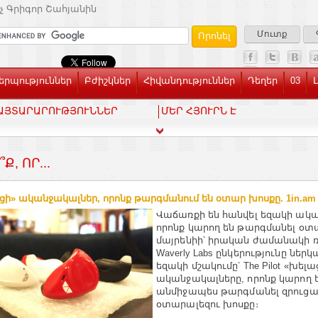
չ Գրիգոր Շահյանին
Մուտք
րպություններ
Բժիշկներ
Հիվանդություններ
Դեղեր
03
ԱՅՏԱՐԱՐՈՒԹՅՈՒՆՆԵՐ
ՄԵՐ ՀՅՈՒՐՆ Է
Ք, ՈՐ...
ցի» ականջակալներ, որոնք թարգմանում են օտար խոսքը. 1in.am
Վաճառքի են հանվել եզակի ակ
որոնք կարող են թարգմանել օտ
մայրենիի՝ իրական ժամանակի ռ
Waverly Labs ընկերությունը ներկ
եզակի մշակումը՝ The Pilot «խելա
ականջակալները, որոնք կարող 
անմիջապես թարգմանել զրուցա
օտարալեզու խոսքը։