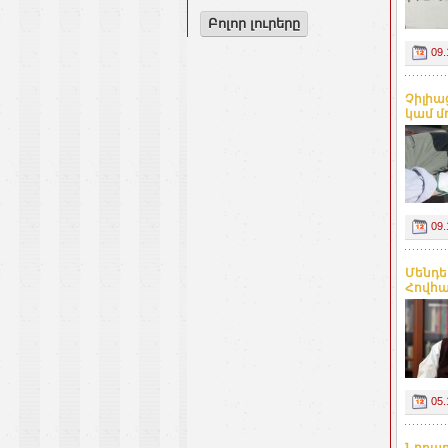
Բոլոր լուրերը
09.
Չիլիա
կամ մո
09.
Մենդե
Հովհա
05.
Նորար