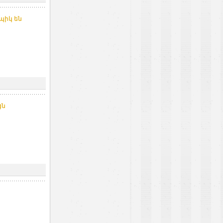
պիկ են
ցն