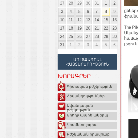
27
28
29
30
31
1
2
ընկեր
3
4
5
6
7
8
9
ֆրանս
10
11
12
13
14
15
16
The P
17
18
19
20
21
22
23
Ականջ
24
25
26
27
28
29
30
համաց
լեզու
31
1
2
3
4
5
6
ՄՈՒՏՔԱԳՐԵԼ
ՀԱՅՏԱՐԱՐՈՒԹՅՈՒՆ
ԽՈՐԱԳՐԵՐ
Գիտական բժշկություն
Հիվանդություններ
Ավանդական
բժշկություն
Առողջ ապրելակերպ
Կոսմետոլոգիա
Բժշկական իրավունք