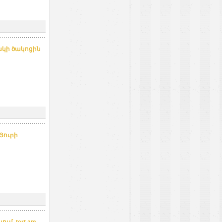
ակի ծակոցին
Յուրի
մ. tert.am