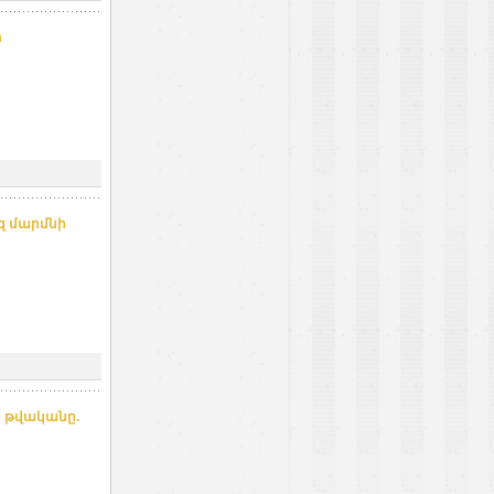
m
եզ մարմնի
0 թվականը.