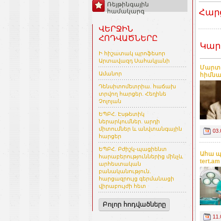
Ռեյթինգային
Հար
համակարգ
ՎԵՐՋԻՆ
ՀՈԴՎԱԾՆԵՐԸ
Կար
Ի հիշատակ պրոֆեսոր
Արտավազդ Սահակյանի
Մարտի
Ամանոր
հիմնա
Դենսիտոմետրիա. հաճախ
տրվող հարցեր. Հեղինե
Չոլոյան
ԵՊԲՀ. Էսթետիկ
ներարկումներ. արդի
միտումներ և անվտանգային
03.
հարցեր
ԵՊԲՀ. Բժիշկ-պացիենտ
Ահա պ
հարաբերություններից մինչև
tert.am
արհեստական
բանականություն.
հարցազրույց գերմանացի
վիրաբույժի հետ
Բոլոր հոդվածները
11.