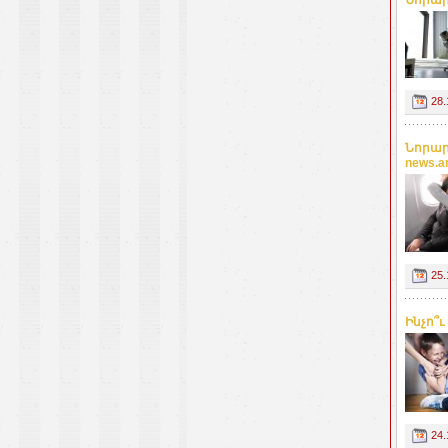
28.
Նորար
news.
25.
Ինչո՞
24.