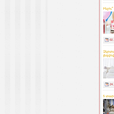
Ինչու
02.
Զկրտալ
լեզվով
24.
5 տար