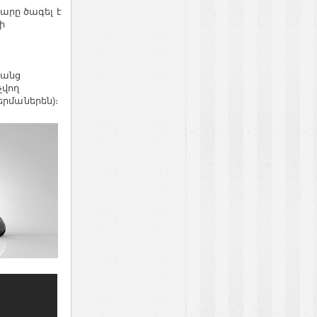
րը ծագել է
ի
ռանց
չվող
երմաներեն)։