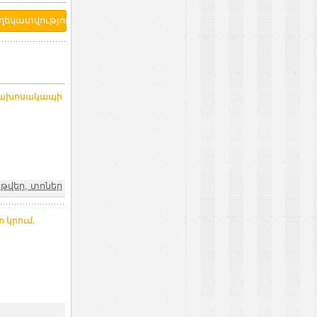
հեռախոսակապի
թվեր, տոներ
 կրում.