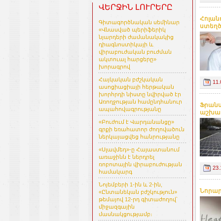
ՎԵՐՋԻՆ ԼՈՒՐԵՐԸ
Հոլան
Գիտագործնական սեմինար
ստեղծե
«Վնասված պերիֆերիկ
նյարդերի ժամանակակից
դիագնոստիկայի և
վիրաբուժական բուժման
ակտուալ հարցերը»
խորագրով
Հայկական բժշկական
11.
ասոցիացիայի հերթական
խորհրդի նիստը նվիրված էր
Առողջության համընդհանուր
Ֆրանս
ապահովագրությանը
աշխարհ
«Բուժում է Վարդանանցը»
գրքի եռահատոր ժողովածուն
ներկայացվեց հանրությանը
«Սլավմեդ»-ը Հայաստանում
առաջինն է ներդրել
ռոբոտային վիրաբուժության
23.
համակարգ
Նոյեմբերի 1-ին և 2-ին,
Նորարա
«Ընտանեկան բժշկություն»
թեմայով 12-րդ գիտաժողով՝
միջազգային
մասնակցությամբ։