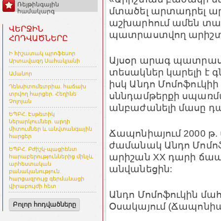
Ռեյթինգային
մտածել արտադրել ար
համակարգ
աշխարհում ամեն տար
ՎԵՐՋԻՆ
պատրաստվող արիշտա
ՀՈԴՎԱԾՆԵՐԸ
Ի հիշատակ պրոֆեսոր
Այսօր արագ պատրաս
Արտավազդ Սահակյանի
տեսակներ կարելի է գ
Ամանոր
իսկ Անդո Մոմոֆուկիի
Դենսիտոմետրիա. հաճախ
սննդամթերքի սպառմ
տրվող հարցեր. Հեղինե
Չոլոյան
անբաժանելի մասը դ
ԵՊԲՀ. Էսթետիկ
ներարկումներ. արդի
միտումներ և անվտանգային
Ճապոնիայում 2000 թ
հարցեր
ժամանակ Անդո Մոմ
ԵՊԲՀ. Բժիշկ-պացիենտ
արիշան XX դարի ճապ
հարաբերություններից մինչև
արհեստական
անվանեցին:
բանականություն.
հարցազրույց գերմանացի
վիրաբույժի հետ
Անդո Մոմոֆուկին մահ
Օսակայում (Ճապոնիա
Բոլոր հոդվածները