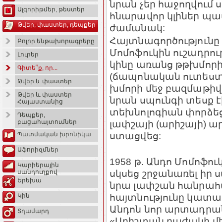
նրան չեր հաջողվում 
Ալգորիթմեր, թեստեր
հնարավոր կլիներ պ
Թվեր, փաստեր, դեպքեր
ժամանակ:
Հայտնագործություն
Բոլոր ենթախորագրերը
Մոմոֆուկին ուշադրութ
Լուրեր
կինը առանց թթխմորի
Գիտե՞ք, որ...
(ճապոնական ուտես
Թվեր և փաստեր
խմորի մեջ բազմաթիվ
Թվեր և փաստեր
նրան սպունգի տեսք է
Հայաստանից
տեխնոլոգիան փորձե
Դեպքեր,
լափշայի (արիշայի) 
բացահայտումներ
ստացվեց:
Պատմական խրոնիկա
Աֆորիզմներ
1958 թ. Անդո Մոմոֆո
Կարիերային
սկսեց շրջանառել իր
սանդուղքով
Երեխա
նրա լափշան հանրահ
հայտնությունը կատա
Կին
Անդոն նոր արտադրան
Տղամարդ
«Արիշտան բաժակի մեջ