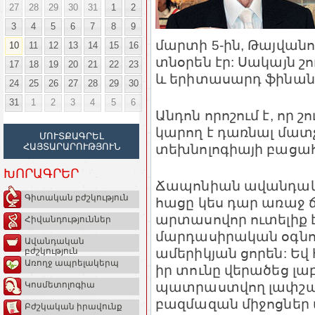
27
28
29
30
31
1
2
3
4
5
6
7
8
9
մարտի 5-ին, Թայվանո
10
11
12
13
14
15
16
տնօրեն էր: Սակայն շո
17
18
19
20
21
22
23
և երիտասարդ ֆինանս
24
25
26
27
28
29
30
31
1
2
3
4
5
6
Անդոն որոշում է, որ
կարող է դառնալ մատչ
ՄՈՒՏՔԱԳՐԵԼ
տեխնոլոգիայի բացա
ՀԱՅՏԱՐԱՐՈՒԹՅՈՒՆ
ԽՈՐԱԳՐԵՐ
Ճապոնիան ավանդական
Գիտական բժշկություն
հացը կես դար առաջ
արտասովոր ուտելիք 
Հիվանդություններ
մարդասիրական օգնութ
Ավանդական
ամերիկյան ցորեն: Եվ
բժշկություն
Առողջ ապրելակերպ
իր տունը վերածեց լա
պատրաստվող լափշա
Կոսմետոլոգիա
բազմազան միջոցներ 
Բժշկական իրավունք