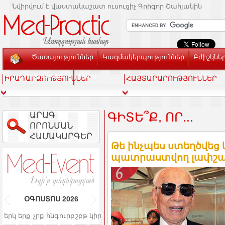
Նվիրվում է վաստակաշատ ուսուցիչ Գրիգոր Շահյանին
Ծառայություններ
Կազմակերպություններ
Բժիշկնե
Տեսասրահ
Կապ
ԻՐԱԴԱՐՁՈՒԹՅՈՒՆՆԵՐ
ՀԱՅՏԱՐԱՐՈՒԹՅՈՒՆՆԵՐ
ԱՐԱԳ
ԳԻՏԵ՞Ք, ՈՐ...
ՈՐՈՆՄԱՆ
ՀԱՄԱԿԱՐԳԵՐ
Թե ինչպես ստեղծվե
պատրաստվող լափշ
ՕԳՈՍՏՈՍ
2026
երկ
երք
չրք
հնգ
ուրբ
շբթ
կիր