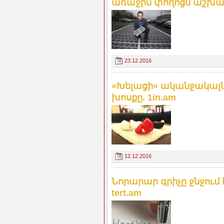
առաջին փողոցն աշխարհ
23.12.2016
«Խելացի» ականջակալն
խոսքը. 1in.am
12.12.2016
Նորարար գրիչը ջնջում 
tert.am