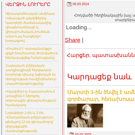
ՎԵՐՋԻՆ ԼՈՒՐԵՐԸ
05.03.2014
Գիտագործնական սեմինար
Հոդվածի հեղինակային (այլ 
«Վնասված պերիֆերիկ
տարբերակ
նյարդերի ժամանակակից
Loading...
դիագնոստիկայի և
վիրաբուժական բուժման
ակտուալ հարցերը»
Share
|
խորագրով
«Բուժում է Վարդանանցը»
գրքի եռահատոր ժողովածուն
Հարցեր, պատասխաններ
ներկայացվեց հանրությանը
Հայկական բժշկական
ասոցիացիայի հերթական
Կարդացեք նաև
խորհրդի նիստը նվիրված էր
Առողջության համընդհանուր
ապահովագրությանը
Մարտի 3-ին ծնվել է ա
«Սլավմեդ»-ը Հայաստանում
առաջինն է ներդրել
գործարար, հեռախոսակ
ռոբոտային վիրաբուժության
համակարգ
Նոյեմբերի 1-ին և 2-ին,
«Ընտանեկան բժշկություն»
թեմայով 12-րդ գիտաժողով՝
միջազգային
մասնակցությամբ։
03.03.2025