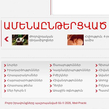
ԱՄԵՆԱԸՆԹԵՐՑՎԱԾ
Ժողովրդական
Հղիություն. 4-ր
դեղամիջոցներ
ամիս
Լուրեր
Ծառայություններ
Գիտակ
Իրադարձություններ
Կազմակերպություններ
Հիվան
Հրապարակումներ
Բժիշկներ
Ավանդ
Հայտարարություններ
Հիվանդություններ
Առողջ
Հրատապ թեմա
Դեղեր
Բժշկա
Մեր հյուրն է
Առաջին օգնություն
Պատմ
Բոլոր իրավունքները պաշտպանված են © 2026, Med-Practic