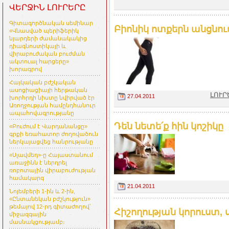
ՎԵՐՋԻՆ ԼՈՒՐԵՐԸ
Գիտագործնական սեմինար
Բիոնիկ ոտքերն անցնու
«Վնասված պերիֆերիկ
նյարդերի ժամանակակից
դիագնոստիկայի և
վիրաբուժական բուժման
ակտուալ հարցերը»
խորագրով
Հայկական բժշկական
ասոցիացիայի հերթական
ԼՈՒՐ
27.04.2011
խորհրդի նիստը նվիրված էր
Առողջության համընդհանուր
ապահովագրությանը
Դեն նետե՛ք հին կոշիկը
«Բուժում է Վարդանանցը»
գրքի եռահատոր ժողովածուն
ներկայացվեց հանրությանը
«Սլավմեդ»-ը Հայաստանում
առաջինն է ներդրել
ռոբոտային վիրաբուժության
համակարգ
21.04.2011
Նոյեմբերի 1-ին և 2-ին,
«Ընտանեկան բժշկություն»
թեմայով 12-րդ գիտաժողով՝
Հիշողության կորուստ, 
միջազգային
մասնակցությամբ։