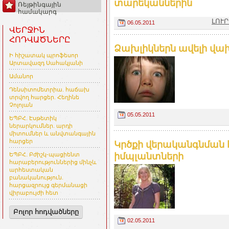
տարեկաններին
Ռեյթինգային
համակարգ
ԼՈՒՐ
06.05.2011
ՎԵՐՋԻՆ
ՀՈԴՎԱԾՆԵՐԸ
Ձախլիկներն ավելի վա
Ի հիշատակ պրոֆեսոր
Արտավազդ Սահակյանի
Ամանոր
Դենսիտոմետրիա. հաճախ
տրվող հարցեր. Հեղինե
Չոլոյան
05.05.2011
ԵՊԲՀ. Էսթետիկ
ներարկումներ. արդի
միտումներ և անվտանգային
հարցեր
Կրծքի վերականգնման 
իմպլանտների
ԵՊԲՀ. Բժիշկ-պացիենտ
հարաբերություններից մինչև
արհեստական
բանականություն.
հարցազրույց գերմանացի
վիրաբույժի հետ
Բոլոր հոդվածները
02.05.2011