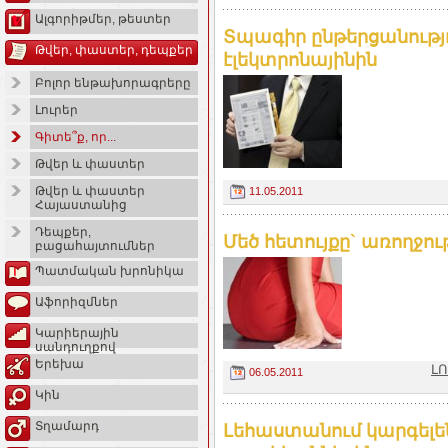
Ալգորիթմեր, թեստեր
Տպագիր ընթերցանությու
Թվեր, փաստեր, դեպքեր
էլեկտրոնայինին
Բոլոր ենթախորագրերը
Լուրեր
Գիտե՞ք, որ...
Թվեր և փաստեր
Թվեր և փաստեր
11.05.2011
Հայաստանից
Դեպքեր,
Մեծ հետույքը` առողջո
բացահայտումներ
Պատմական խրոնիկա
Աֆորիզմներ
Կարիերային
սանդուղքով
Երեխա
ԼՈ
06.05.2011
Կին
Տղամարդ
Լեհաստանում կարգելեն