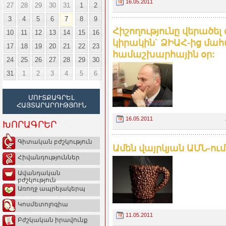
16.05.2011
27
28
29
30
31
1
2
3
4
5
6
7
8
9
Հիշողությունը վերածել
10
11
12
13
14
15
16
կիրակին` ՁԻԱՀ-ից մ
17
18
19
20
21
22
23
համաշխարհային օր:
24
25
26
27
28
29
30
31
1
2
3
4
5
6
ՄՈՒՏՔԱԳՐԵԼ
ՀԱՅՏԱՐԱՐՈՒԹՅՈՒՆ
16.05.2011
ԽՈՐԱԳՐԵՐ
Գիտական բժշկություն
Ամեն վայրկյան ԱՄՆ-ու
Հիվանդություններ
Ավանդական
բժշկություն
Առողջ ապրելակերպ
Կոսմետոլոգիա
11.05.2011
Բժշկական իրավունք