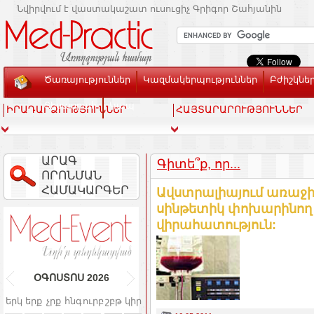
Նվիրվում է վաստակաշատ ուսուցիչ Գրիգոր Շահյանին
Ծառայություններ
Կազմակերպություններ
Բժիշկնե
Տեսասրահ
Կապ
ԻՐԱԴԱՐՁՈՒԹՅՈՒՆՆԵՐ
ՀԱՅՏԱՐԱՐՈՒԹՅՈՒՆՆԵՐ
ԱՐԱԳ
Գիտե՞ք, որ...
ՈՐՈՆՄԱՆ
ՀԱՄԱԿԱՐԳԵՐ
Ավստրալիայում առաջի
սինթետիկ փոխարինող 
վիրահատություն:
ՕԳՈՍՏՈՍ
2026
երկ
երք
չրք
հնգ
ուրբ
շբթ
կիր