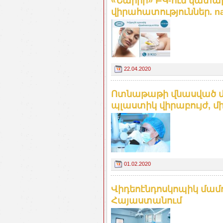
«Նաիրի» ԲԿ-ում կատար
վիրահատություններ. na
22.04.2020
Ոտնաթաթի վնասված մ
պլաստիկ վիրաբույժ, մ
01.02.2020
Վիդեոէնդոսկոպիկ մա
Հայաստանում