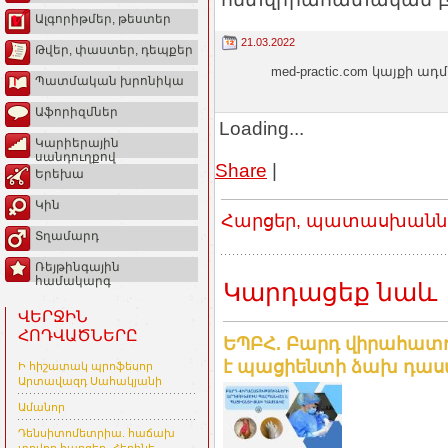
Ալգորիթմեր, թեստեր
21.03.2022
Թվեր, փաստեր, դեպքեր
med-practic.com կայքի
Պատմական խրոնիկա
Աֆորիզմներ
Loading...
Կարիերային
սանդուղքով
Share
|
Երեխա
Կին
Հարցեր, պատասխաններ
Տղամարդ
Ռեյթինգային
համակարգ
Կարդացեք նաև
ՎԵՐՋԻՆ
ՀՈԴՎԱԾՆԵՐԸ
ԵՊԲՀ. Բարդ վիրահատո
է պացիենտի ձախ դա
Ի հիշատակ պրոֆեսոր
Արտավազդ Սահակյանի
Ամանոր
Դենսիտոմետրիա. հաճախ