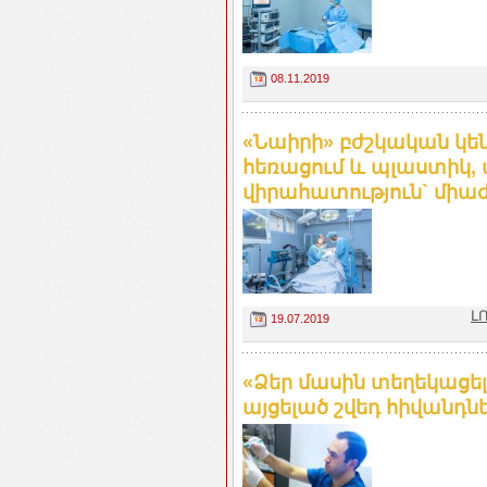
08.11.2019
«Նաիրի» բժշկական կե
հեռացում և պլաստիկ,
վիրահատություն` միաժ
Լ
19.07.2019
«Ձեր մասին տեղեկացել
այցելած շվեդ հիվանդն