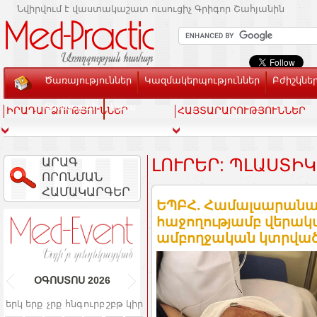
Նվիրվում է վաստակաշատ ուսուցիչ Գրիգոր Շահյանին
Ծառայություններ
Կազմակերպություններ
Բժիշկնե
Տեսասրահ
Կապ
ԻՐԱԴԱՐՁՈՒԹՅՈՒՆՆԵՐ
ՀԱՅՏԱՐԱՐՈՒԹՅՈՒՆՆԵՐ
ԱՐԱԳ
ԼՈՒՐԵՐ: ՊԼԱՍՏԻ
ՈՐՈՆՄԱՆ
ՀԱՄԱԿԱՐԳԵՐ
ԵՊԲՀ. Համալսարան
հաջողությամբ վերակ
ամբողջական կտրվա
ՕԳՈՍՏՈՍ
2026
երկ
երք
չրք
հնգ
ուրբ
շբթ
կիր