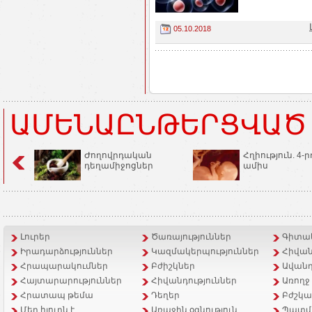
05.10.2018
ԱՄԵՆԱԸՆԹԵՐՑՎԱԾ
Ժողովրդական
Հղիություն. 4-ր
դեղամիջոցներ
ամիս
Լուրեր
Ծառայություններ
Գիտակ
Իրադարձություններ
Կազմակերպություններ
Հիվան
Հրապարակումներ
Բժիշկներ
Ավանդ
Հայտարարություններ
Հիվանդություններ
Առողջ
Հրատապ թեմա
Դեղեր
Բժշկա
Մեր հյուրն է
Առաջին օգնություն
Պատմ