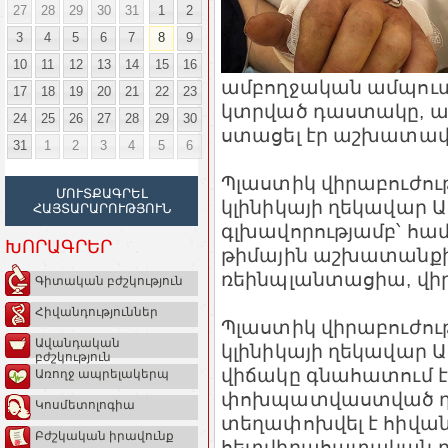
27
28
29
30
31
1
2
3
4
5
6
7
8
9
10
11
12
13
14
15
16
ամբողջական ամպուտա
17
18
19
20
21
22
23
կտրված դաստակը, ա
24
25
26
27
28
29
30
ստացել էր աշխատավա
31
1
2
3
4
5
6
Պլաստիկ վիրաբուժու
ՄՈՒՏՔԱԳՐԵԼ
կլինիկայի ղեկավար
ՀԱՅՏԱՐԱՐՈՒԹՅՈՒՆ
գլխավորությամբ՝ հ
ԽՈՐԱԳՐԵՐ
թիմային աշխատանքի 
ռեինպլանտացիա, վիր
Գիտական բժշկություն
Հիվանդություններ
Պլաստիկ վիրաբուժու
Ավանդական
կլինիկայի ղեկավար
բժշկություն
վիճակը գնահատում է
Առողջ ապրելակերպ
փոխպատվաստված դաս
Կոսմետոլոգիա
տեղափոխվել է հիվան
Բժշկական իրավունք
հետվիրահատական բո