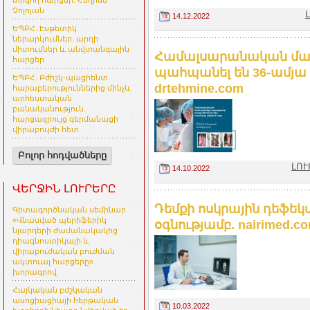
տրվող հարցեր. Հեղինե
Չոլոյան
14.12.2022
ԵՊԲՀ. Էսթետիկ
ներարկումներ. արդի
միտումներ և անվտանգային
Համալսարանական մաս
հարցեր
պահպանել են 36-ամյա
ԵՊԲՀ. Բժիշկ-պացիենտ
drtehmine.com
հարաբերություններից մինչև
արհեստական
բանականություն.
հարցազրույց գերմանացի
վիրաբույժի հետ
Բոլոր հոդվածները
ԼՈՒ
14.10.2022
ՎԵՐՋԻՆ ԼՈՒՐԵՐԸ
Դեմքի ոսկրային դեֆեկ
Գիտագործնական սեմինար
«Վնասված պերիֆերիկ
օգնությամբ. nairimed.c
նյարդերի ժամանակակից
դիագնոստիկայի և
վիրաբուժական բուժման
ակտուալ հարցերը»
խորագրով
Հայկական բժշկական
ասոցիացիայի հերթական
10.03.2022