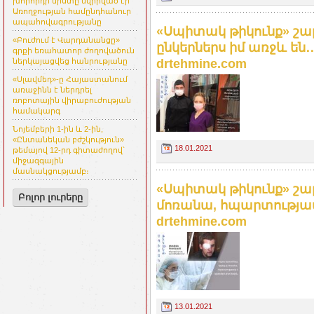
խորհրդի նիստը նվիրված էր
Առողջության համընդհանուր
ապահովագրությանը
«Սպիտակ թիկունք» շար
«Բուժում է Վարդանանցը»
ընկերներս իմ առջև են․
գրքի եռահատոր ժողովածուն
drtehmine.com
ներկայացվեց հանրությանը
«Սլավմեդ»-ը Հայաստանում
առաջինն է ներդրել
ռոբոտային վիրաբուժության
համակարգ
Նոյեմբերի 1-ին և 2-ին,
«Ընտանեկան բժշկություն»
18.01.2021
թեմայով 12-րդ գիտաժողով՝
միջազգային
մասնակցությամբ։
«Սպիտակ թիկունք» շար
Բոլոր լուրերը
մոռանա, հպարտությամբ
drtehmine.com
13.01.2021