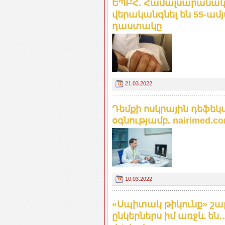
ԵՊԲՀ. Համալսարանակ
վերականգնել են 55-ա
դաստակը
21.03.2022
Դեմքի ոսկրային դեֆեկ
օգնությամբ. nairimed.c
10.03.2022
«Սպիտակ թիկունք» շար
ընկերներս իմ առջև են․