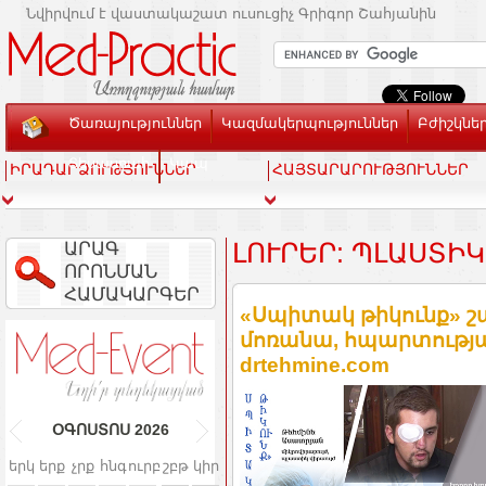
Նվիրվում է վաստակաշատ ուսուցիչ Գրիգոր Շահյանին
Ծառայություններ
Կազմակերպություններ
Բժիշկնե
Տեսասրահ
Կապ
ԻՐԱԴԱՐՁՈՒԹՅՈՒՆՆԵՐ
ՀԱՅՏԱՐԱՐՈՒԹՅՈՒՆՆԵՐ
ԱՐԱԳ
ԼՈՒՐԵՐ: ՊԼԱՍՏԻ
ՈՐՈՆՄԱՆ
ՀԱՄԱԿԱՐԳԵՐ
«Սպիտակ թիկունք» շա
մոռանա, հպարտությամ
drtehmine.com
ՕԳՈՍՏՈՍ
2026
երկ
երք
չրք
հնգ
ուրբ
շբթ
կիր