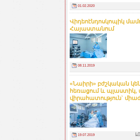
01.02.2020
Վիդեոէնդոսկոպիկ մա
Հայաստանում
08.11.2019
«Նաիրի» բժշկական կե
հեռացում և պլաստիկ,
վիրահատություն` միաժ
Լ
19.07.2019