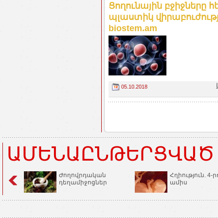
Ցողունային բջիջները
պլաստիկ վիրաբուժությ
biostem.am
05.10.2018
ԱՄԵՆԱԸՆԹԵՐՑՎԱԾ
Ժողովրդական
Հղիություն. 4-ր
դեղամիջոցներ
ամիս