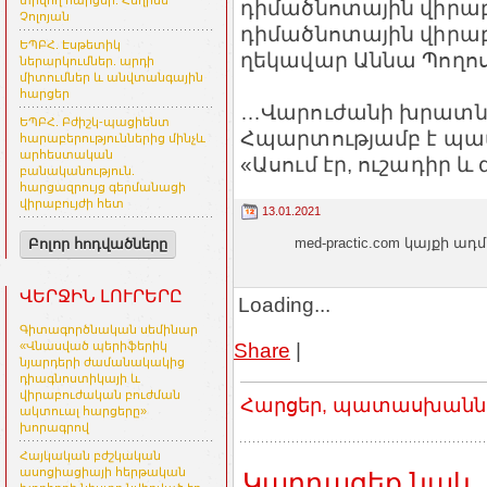
տրվող հարցեր. Հեղինե
դիմածնոտային վիրաբ
Չոլոյան
դիմածնոտային վիրաբո
ԵՊԲՀ. Էսթետիկ
ղեկավար Աննա Պողոս
ներարկումներ. արդի
միտումներ և անվտանգային
հարցեր
…Վարուժանի խրատներ
ԵՊԲՀ. Բժիշկ-պացիենտ
Հպարտությամբ է պատ
հարաբերություններից մինչև
արհեստական
«Ասում էր, ուշադիր և զգ
բանականություն.
հարցազրույց գերմանացի
վիրաբույժի հետ
13.01.2021
med-practic.com կայքի
Բոլոր հոդվածները
ՎԵՐՋԻՆ ԼՈՒՐԵՐԸ
Loading...
Գիտագործնական սեմինար
Share
|
«Վնասված պերիֆերիկ
նյարդերի ժամանակակից
դիագնոստիկայի և
վիրաբուժական բուժման
Հարցեր, պատասխաններ
ակտուալ հարցերը»
խորագրով
Հայկական բժշկական
ասոցիացիայի հերթական
Կարդացեք նաև