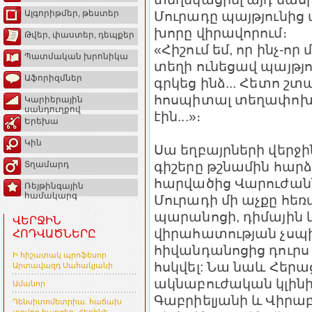
Մուրադը պայթյունից
Ալգորիթմեր, թեստեր
խորը վիրավորում։
Թվեր, փաստեր, դեպքեր
«Հիշում եմ, որ ինչ-որ
Պատմական խրոնիկա
տեղի ունեցավ պայթյո
Աֆորիզմներ
գրկեց ինձ... Հետո շ
հոսպիտալ տեղափոխել
Կարիերային
սանդուղքով
էին...»։
Երեխա
Կին
Սա եղբայրների վերջին
գիշերը թշնամին հար
Տղամարդ
հարվածից Վարուժանն
Ռեյթինգային
համակարգ
Մուրադի մի աչքը հեռա
պարանոցի, դիմային 
ՎԵՐՋԻՆ
վիրահատության չսպի
ՀՈԴՎԱԾՆԵՐԸ
հիվանդանոցից դուրս է
Ի հիշատակ պրոֆեսոր
հսկվել: Նա նաև Հեր
Արտավազդ Սահակյանի
ակնաբուժական կլին
Ամանոր
Գաբրիելյանի և Վիրա
Դենսիտոմետրիա. հաճախ