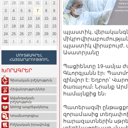
27
28
29
30
31
1
2
3
4
5
6
7
8
9
10
11
12
13
14
15
16
17
18
19
20
21
22
23
պլաստիկ, վերականգն
24
25
26
27
28
29
30
միկրովիրաբուժությա
31
1
2
3
4
5
6
պլաստիկ վիրաբույժ, 
Ասատրյանը
ՄՈՒՏՔԱԳՐԵԼ
ՀԱՅՏԱՐԱՐՈՒԹՅՈՒՆ
Պացիենտը 19-ամյա ժ
ԽՈՐԱԳՐԵՐ
Գևորգյանն էր։ Պատմո
զինվոր է: Եղբոր՝ Վար
Գիտական բժշկություն
ծառայում։ Նրանք Ար
Հիվանդություններ
համայնքից են։
Ավանդական
բժշկություն
Պատերազմի ընթացքու
Առողջ ապրելակերպ
զորամասից տեղափոխե
Կոսմետոլոգիա
հարազատներին սթրես
Բժշկական իրավունք
տեղեկացրել այդ մաս