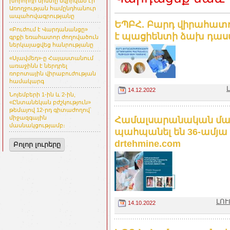
խորհրդի նիստը նվիրված էր
Առողջության համընդհանուր
ապահովագրությանը
ԵՊԲՀ. Բարդ վիրահատո
«Բուժում է Վարդանանցը»
է պացիենտի ձախ դա
գրքի եռահատոր ժողովածուն
ներկայացվեց հանրությանը
«Սլավմեդ»-ը Հայաստանում
առաջինն է ներդրել
ռոբոտային վիրաբուժության
համակարգ
14.12.2022
Նոյեմբերի 1-ին և 2-ին,
«Ընտանեկան բժշկություն»
թեմայով 12-րդ գիտաժողով՝
միջազգային
Համալսարանական մաս
մասնակցությամբ։
պահպանել են 36-ամյա
drtehmine.com
Բոլոր լուրերը
ԼՈՒ
14.10.2022