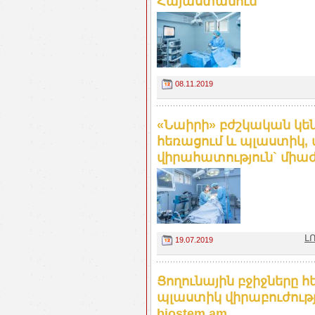
Հայաստանում
08.11.2019
«Նաիրի» բժշկական կե
հեռացում և պլաստիկ,
վիրահատություն` միաժ
Լ
19.07.2019
Ցողունային բջիջները
պլաստիկ վիրաբուժությ
biostem.am