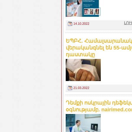
ԼՈՒ
14.10.2022
ԵՊԲՀ. Համալսարանակ
վերականգնել են 55-ա
դաստակը
21.03.2022
Դեմքի ոսկրային դեֆեկ
օգնությամբ. nairimed.c