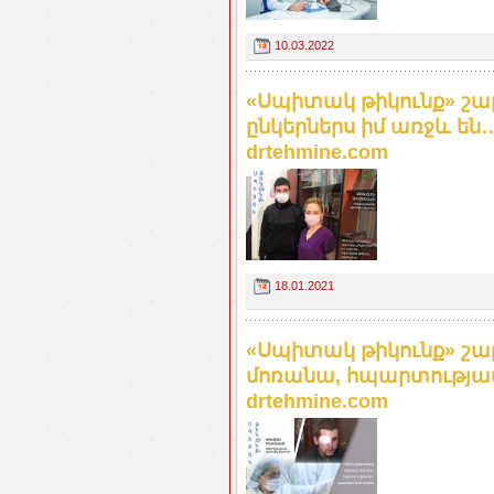
10.03.2022
«Սպիտակ թիկունք» շար
ընկերներս իմ առջև են․
drtehmine.com
18.01.2021
«Սպիտակ թիկունք» շար
մոռանա, հպարտությամբ
drtehmine.com