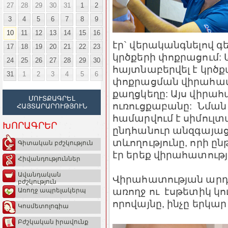
27
28
29
30
31
1
2
3
4
5
6
7
8
9
10
11
12
13
14
15
16
էր` վերականգնելով 
17
18
19
20
21
22
23
կրծքերի փոքրացում:
24
25
26
27
28
29
30
հայտնաբերվել է կրծք
31
1
2
3
4
5
6
փոքրացման վիրահատո
քաղցկեղը: Այս վիրա
ՄՈՒՏՔԱԳՐԵԼ
ուռուցքաբանը: Նման
ՀԱՅՏԱՐԱՐՈՒԹՅՈՒՆ
համարվում է սիմուլտ
ԽՈՐԱԳՐԵՐ
ընդհանուր անզգայա
տևողությունը, որի 
Գիտական բժշկություն
էր երեք վիրահատությու
Հիվանդություններ
Ավանդական
Վիրահատության արդյո
բժշկություն
առողջ ու էսթետիկ կո
Առողջ ապրելակերպ
որովայնը, ինչը երկա
Կոսմետոլոգիա
Բժշկական իրավունք