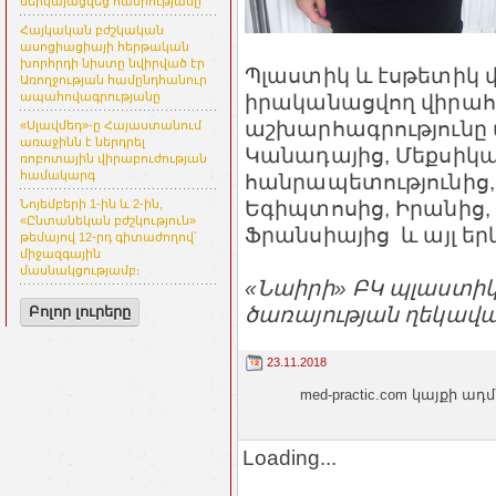
ներկայացվեց հանրությանը
Հայկական բժշկական
ասոցիացիայի հերթական
խորհրդի նիստը նվիրված էր
Պլաստիկ և էսթետիկ վ
Առողջության համընդհանուր
իրականացվող վիրահ
ապահովագրությանը
աշխարհագրությունը մե
«Սլավմեդ»-ը Հայաստանում
առաջինն է ներդրել
Կանադայից, Մեքսիկայ
ռոբոտային վիրաբուժության
համակարգ
հանրապետությունից, 
Եգիպտոսից, Իրանից,
Նոյեմբերի 1-ին և 2-ին,
«Ընտանեկան բժշկություն»
Ֆրանսիայից և այլ եր
թեմայով 12-րդ գիտաժողով՝
միջազգային
մասնակցությամբ։
«Նաիրի» ԲԿ պլաստիկ
ծառայության ղեկավա
Բոլոր լուրերը
23.11.2018
med-practic.com կայքի
Loading...