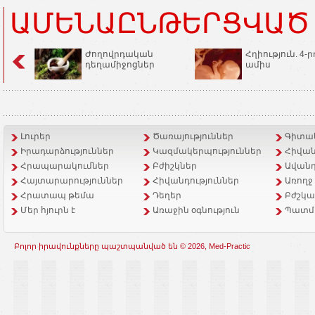
ԱՄԵՆԱԸՆԹԵՐՑՎԱԾ
Ժողովրդական
Հղիություն. 4-ր
դեղամիջոցներ
ամիս
Լուրեր
Ծառայություններ
Գիտակ
Իրադարձություններ
Կազմակերպություններ
Հիվան
Հրապարակումներ
Բժիշկներ
Ավանդ
Հայտարարություններ
Հիվանդություններ
Առողջ
Հրատապ թեմա
Դեղեր
Բժշկա
Մեր հյուրն է
Առաջին օգնություն
Պատմ
Բոլոր իրավունքները պաշտպանված են © 2026, Med-Practic