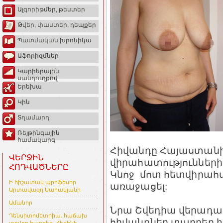
Ալգորիթմեր, թեստեր
Թվեր, փաստեր, դեպքեր
Պատմական խրոնիկա
Աֆորիզմներ
Կարիերային
սանդուղքով
Երեխա
Կին
Տղամարդ
Ռեյթինգային
համակարգ
Հիվանդը Հայաստանի
ՎԵՐՋԻՆ
վիրահատությունների 
ՀՈԴՎԱԾՆԵՐԸ
Կնոջ մոտ հետվիրահա
Ի հիշատակ պրոֆեսոր
առաջացել:
Արտավազդ Սահակյանի
Ամանոր
Նրա Շվեդիա վերադառ
Դենսիտոմետրիա. հաճախ
հիվանդներ տարբեր խ