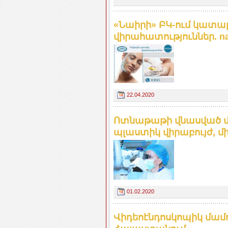
«Նաիրի» ԲԿ-ում կատար
վիրահատություններ. na
22.04.2020
Ոտնաթաթի վնասված մ
պլաստիկ վիրաբույժ, մ
01.02.2020
Վիդեոէնդոսկոպիկ մա