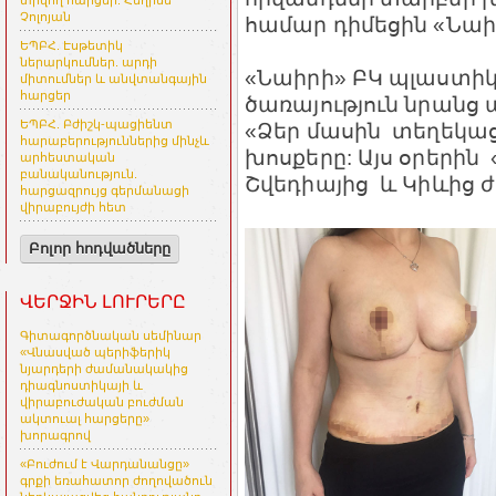
տրվող հարցեր. Հեղինե
Չոլոյան
համար դիմեցին «Նաի
ԵՊԲՀ. Էսթետիկ
ներարկումներ. արդի
«Նաիրի» ԲԿ պլաստիկ
միտումներ և անվտանգային
հարցեր
ծառայություն նրանց 
ԵՊԲՀ. Բժիշկ-պացիենտ
«Ձեր մասին տեղեկաց
հարաբերություններից մինչև
խոսքերը: Այս օրերին
արհեստական
բանականություն.
Շվեդիայից և Կիևից 
հարցազրույց գերմանացի
վիրաբույժի հետ
Բոլոր հոդվածները
ՎԵՐՋԻՆ ԼՈՒՐԵՐԸ
Գիտագործնական սեմինար
«Վնասված պերիֆերիկ
նյարդերի ժամանակակից
դիագնոստիկայի և
վիրաբուժական բուժման
ակտուալ հարցերը»
խորագրով
«Բուժում է Վարդանանցը»
գրքի եռահատոր ժողովածուն