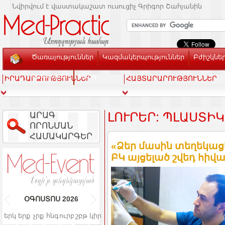
Նվիրվում է վաստակաշատ ուսուցիչ Գրիգոր Շահյանին
Ծառայություններ
Կազմակերպություններ
Բժիշկնե
Տեսասրահ
Կապ
ԻՐԱԴԱՐՁՈՒԹՅՈՒՆՆԵՐ
ՀԱՅՏԱՐԱՐՈՒԹՅՈՒՆՆԵՐ
ԱՐԱԳ
ԼՈՒՐԵՐ: ՊԼԱՍՏԻ
ՈՐՈՆՄԱՆ
ՀԱՄԱԿԱՐԳԵՐ
«Ձեր մասին տեղեկացե
ԲԿ այցելած շվեդ հիվ
ՕԳՈՍՏՈՍ
2026
երկ
երք
չրք
հնգ
ուրբ
շբթ
կիր