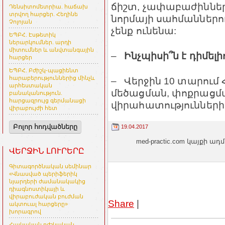
ճիշտ, չափաբաժիններ
Դենսիտոմետրիա. հաճախ
տրվող հարցեր. Հեղինե
նորմայի սահմաններո
Չոլոյան
չենք ունենա:
ԵՊԲՀ. Էսթետիկ
ներարկումներ. արդի
միտումներ և անվտանգային
–
Ինչպիսի՞ն է դիմել
հարցեր
ԵՊԲՀ. Բժիշկ-պացիենտ
հարաբերություններից մինչև
– Վերջին 10 տարում
արհեստական
մեծացման, փոքրացմա
բանականություն.
հարցազրույց գերմանացի
վիրահատությունների
վիրաբույժի հետ
Բոլոր հոդվածները
19.04.2017
med-practic.com կայքի
ՎԵՐՋԻՆ ԼՈՒՐԵՐԸ
Գիտագործնական սեմինար
«Վնասված պերիֆերիկ
նյարդերի ժամանակակից
դիագնոստիկայի և
վիրաբուժական բուժման
Share
|
ակտուալ հարցերը»
խորագրով
Հայկական բժշկական