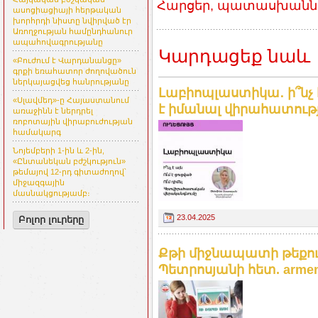
Հարցեր, պատասխաններ
ասոցիացիայի հերթական
խորհրդի նիստը նվիրված էր
Առողջության համընդհանուր
ապահովագրությանը
Կարդացեք նաև
«Բուժում է Վարդանանցը»
գրքի եռահատոր ժողովածուն
ներկայացվեց հանրությանը
Լաբիոպլաստիկա․ ի՞նչ է
«Սլավմեդ»-ը Հայաստանում
է իմանալ վիրահատութ
առաջինն է ներդրել
ռոբոտային վիրաբուժության
համակարգ
Նոյեմբերի 1-ին և 2-ին,
«Ընտանեկան բժշկություն»
թեմայով 12-րդ գիտաժողով՝
միջազգային
մասնակցությամբ։
23.04.2025
Բոլոր լուրերը
Քթի միջնապատի թեքու
Պետրոսյանի հետ. armeni