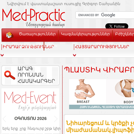
Նվիրվում է վաստակաշատ ուսուցիչ Գրիգոր Շահյանին
Ծառայություններ
Կազմակերպություններ
Բժիշկնե
Տեսասրահ
Կապ
ԻՐԱԴԱՐՁՈՒԹՅՈՒՆՆԵՐ
ՀԱՅՏԱՐԱՐՈՒԹՅՈՒՆՆԵՐ
ԱՐԱԳ
ՊԼԱՍՏԻԿ ՎԻՐԱԲ
ՈՐՈՆՄԱՆ
ՀԱՄԱԿԱՐԳԵՐ
ՕԳՈՍՏՈՍ
2026
Նիհարեցում և կրծքի 
երկ
երք
չրք
հնգ
ուրբ
շբթ
կիր
միաժամանակ.լիպոֆիլ