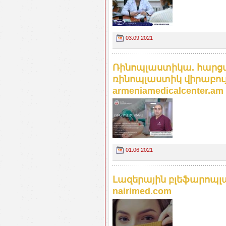
03.09.2021
Ռինոպլաստիկա. հարցազ
ռինոպլաստիկ վիրաբու
armeniamedicalcenter.am
01.06.2021
Լազերային բլեֆարոպլ
nairimed.com