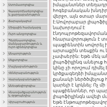
իմպլանտներ տեղադրե
Ստոմատոլոգիա
հոգեբանական խնդիր 
Գաստրոէնտերոլոգիա
և լյարդաբանություն
վերջո, այն օտար մար
է:Սովորաբար լիպոֆիլ
Ճարպակալում
նախորդում է
Միզային համակարգ
էնդոպրոթեզավորման
Ուրո-անդրոլոգիա
հնարավորություն է տ
Պերինատոլոգիա,
պացիենտին սովորել 
մանկաբարձություն և
ուրո-գինեկոլոգիա
արտաքին տեսքին ու 
Անպտղություն
չափսերին: Եթե մեկ 
Սեքսոլոգիա
լիպոֆիլլինգ անելուց 
Մաշկաբանություն
կինը չի որոշում դիմե
կրծքագեղձի իմպլան
Վեներաբանություն
քանակի ներծծվելուց 
Վարակաբանություն
կարելի է կրկնել: Ոչ մ
Անեսթեզիոլոգիա
պացիենտներ, որ պար
Վնասվածքաբանություն
լիպոֆիլլինգն ավելի 
և օրթոպեդիա
Եթե էնթոպրոթեզավոր
Վիրաբուժություն