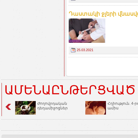
Դաստակի ջլերի վնասվա
25.03.2021
ԱՄԵՆԱԸՆԹԵՐՑՎԱԾ
Ժողովրդական
Հղիություն. 4-ր
դեղամիջոցներ
ամիս