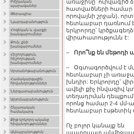
առաջինը՝ ուրվագիծ 
Բժշկական
պարագաներ
հատվածների համար (
Թերապիա
որովայնի շրջան), որտ
հետևաբար դառնում է
Նյարդաբանություն
երկրորդը՝ կրծքագեղձ
Հոգեկան և վարքի
խանգարումներ
վիրահատությունն է:
Քուն, քնի
խանգարումներ
–
Որո՞նք են մեթոդի
Հիշողություն,
հիշողության
խանգարումներ
– Օգտագործվում է 
Սրտանոթաբանություն
հետևաբար չի առաջա
Համակարգային
խնդիր: Երկրորդը՝ վի
հիվանդություններ
ավելի քիչ ինվազիվ 
Ներզատաբանություն
տեղադրման դեպքում:
Արյունաբանություն
որոնց համար 2-4 մմ-
Շնչառական
հետևաբար էսթետիկ ա
համակարգ
Քիթ-կոկորդ-ականջ
հիվանդություններ
Ոչ բոլոր կանայք են
պատրաստ անմիջապ
Ակնաբանություն