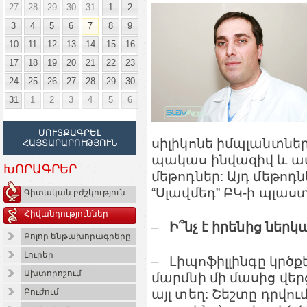
27
28
29
30
31
1
2
3
4
5
6
7
8
9
10
11
12
13
14
15
16
17
18
19
20
21
22
23
24
25
26
27
28
29
30
31
1
2
3
4
5
6
ՄՈՒՏՔԱԳՐԵԼ
սիլիկոնե իմպլանտներ
ՀԱՅՏԱՐԱՐՈՒԹՅՈՒՆ
պակաս ինվազիվ և ավ
ԽՈՐԱԳՐԵՐ
մեթոդներ: Այդ մեթոդն
“Սլավմեդ” ԲԿ-ի պլաս
Գիտական բժշկություն
Հիվանդություններ
–
Ի՞նչ է իրենից ներկ
Բոլոր ենթախորագրերը
Լուրեր
– Լիպոֆիլլինգը կրծք
Ախտորոշում
մարմնի մի մասից վեր
այլ տեղ: Շեշտը դրվու
Բուժում