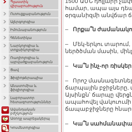
1500 ԱՄՆ դոլլարի չա
Պլաստիկ
վիրաբուժություն
համար, ապա այս դեպ
օրգանիզմի անվճար 
Ուռուցքաբանություն
Ալերգոլոգիա
–
Որքա՞ն ժամանակու
Իմունաբանություն
Գենետիկա
– Մեկ-երկու տարում,
Նարկոլոգիա և
ներծծման մասին, մինչ
տոքսիկոլոգիա
Ռադիոլոգիա և
այրվածքաբանություն
–
Կա՞ն ինչ-որ ռիսկեր
Ցավ
Ֆիզիոթերապիա
– Որոշ մասնագետներ
Անատոմիա և
ճարպային բջիջները, 
ֆիզիոլոգիա
Այսինքն՝ ճարպը վերցն
Լաբորատոր
ապահովել վակուումի
հետազոտություններ
ճապաբջիջները հնարա
Ավանդական
բժշկություն
Առողջ ապրելակերպ
–
Կա՞ն սահմանափակ
Կոսմետոլոգիա