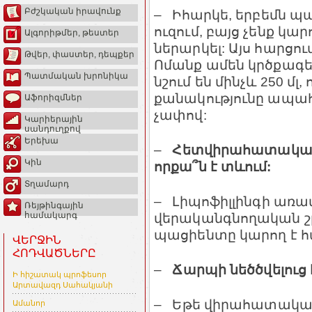
Բժշկական իրավունք
– Իհարկե, երբեմն պ
ուզում, բայց չենք կ
Ալգորիթմեր, թեստեր
ներարկել: Այս հարցո
Թվեր, փաստեր, դեպքեր
Ոմանք ամեն կրծքագե
Պատմական խրոնիկա
նշում են մինչև 250 մլ, 
քանակությունը ապահո
Աֆորիզմներ
չափով:
Կարիերային
սանդուղքով
Երեխա
–
Հետվիրահատական
Կին
որքա՞ն է տևում:
Տղամարդ
– Լիպոֆիլլինգի առավե
Ռեյթինգային
վերականգնողական շրջ
համակարգ
պացիենտը կարող է հ
ՎԵՐՋԻՆ
ՀՈԴՎԱԾՆԵՐԸ
–
Ճարպի նեծծվելուց 
Ի հիշատակ պրոֆեսոր
Արտավազդ Սահակյանի
– Եթե վիրահատական
Ամանոր