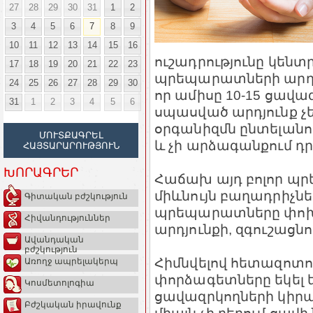
27
28
29
30
31
1
2
3
4
5
6
7
8
9
10
11
12
13
14
15
16
ուշադրությունը կենտ
17
18
19
20
21
22
23
պրեպարատների արդյո
24
25
26
27
28
29
30
որ ամիսը 10-15 ցավա
31
1
2
3
4
5
6
սպասված արդյունք չե
օրգանիզմն ընտելան
ՄՈՒՏՔԱԳՐԵԼ
և չի արձագանքում 
ՀԱՅՏԱՐԱՐՈՒԹՅՈՒՆ
ԽՈՐԱԳՐԵՐ
Հաճախ այդ բոլոր պ
միևնույն բաղադրիչն
Գիտական բժշկություն
պրեպարատները փոխար
Հիվանդություններ
արդյունքի, զգուշացն
Ավանդական
բժշկություն
Հիմնվելով հետազոտու
Առողջ ապրելակերպ
փորձագետները եկել ե
Կոսմետոլոգիա
ցավազրկողների կիրա
Բժշկական իրավունք