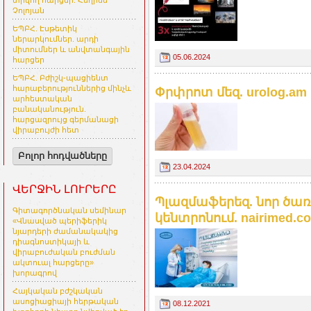
տրվող հարցեր. Հեղինե
Չոլոյան
ԵՊԲՀ. Էսթետիկ
ներարկումներ. արդի
միտումներ և անվտանգային
05.06.2024
հարցեր
ԵՊԲՀ. Բժիշկ-պացիենտ
հարաբերություններից մինչև
Փրփրոտ մեզ. urolog.am
արհեստական
բանականություն.
հարցազրույց գերմանացի
վիրաբույժի հետ
Բոլոր հոդվածները
23.04.2024
ՎԵՐՋԻՆ ԼՈՒՐԵՐԸ
Պլազմաֆերեզ. նոր ծառ
Գիտագործնական սեմինար
կենտրոնում. nairimed.c
«Վնասված պերիֆերիկ
նյարդերի ժամանակակից
դիագնոստիկայի և
վիրաբուժական բուժման
ակտուալ հարցերը»
խորագրով
Հայկական բժշկական
ասոցիացիայի հերթական
08.12.2021