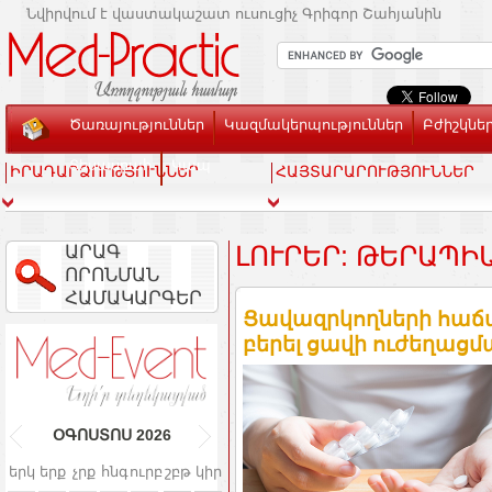
Նվիրվում է վաստակաշատ ուսուցիչ Գրիգոր Շահյանին
Ծառայություններ
Կազմակերպություններ
Բժիշկնե
Տեսասրահ
Կապ
ԻՐԱԴԱՐՁՈՒԹՅՈՒՆՆԵՐ
ՀԱՅՏԱՐԱՐՈՒԹՅՈՒՆՆԵՐ
ԱՐԱԳ
ԼՈՒՐԵՐ: ԹԵՐԱՊԻ
ՈՐՈՆՄԱՆ
ՀԱՄԱԿԱՐԳԵՐ
Ցավազրկողների հաճ
բերել ցավի ուժեղացմ
ՕԳՈՍՏՈՍ
2026
երկ
երք
չրք
հնգ
ուրբ
շբթ
կիր