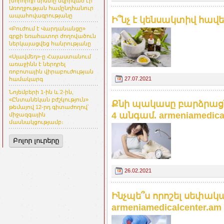
խորհրդի նիստը նվիրված էր
Առողջության համընդհանուր
ապահովագրությանը
Ի՞նչ է կենսակտիվ հավել
«Բուժում է Վարդանանցը»
գրքի եռահատոր ժողովածուն
ներկայացվեց հանրությանը
«Սլավմեդ»-ը Հայաստանում
առաջինն է ներդրել
ռոբոտային վիրաբուժության
27.07.2021
համակարգ
Նոյեմբերի 1-ին և 2-ին,
«Ընտանեկան բժշկություն»
Քնի պակասը բարձրացն
թեմայով 12-րդ գիտաժողով՝
4 անգամ. armeniamedica
միջազգային
մասնակցությամբ։
Բոլոր լուրերը
26.02.2021
Ինչպե՞ս որոշել սեփակ
armeniamedicalcenter.am