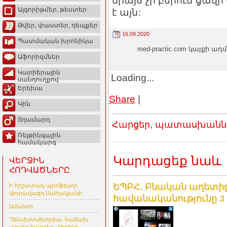
միայն չի բերում ցավի
Ալգորիթմեր, թեստեր
է այն:
Թվեր, փաստեր, դեպքեր
16.09.2020
Պատմական խրոնիկա
med-practic.com կայքի
Աֆորիզմներ
Կարիերային
Loading...
սանդուղքով
Երեխա
Share
|
Կին
Տղամարդ
Հարցեր, պատասխաններ
Ռեյթինգային
համակարգ
Կարդացեք նաև
ՎԵՐՋԻՆ
ՀՈԴՎԱԾՆԵՐԸ
ԵՊԲՀ. Բնական աղետից
Ի հիշատակ պրոֆեսոր
Արտավազդ Սահակյանի
հավանականությունը 3 
Ամանոր
Դենսիտոմետրիա. հաճախ