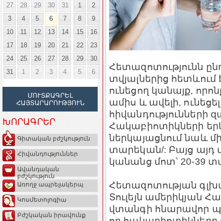
27
28
29
30
31
1
2
3
4
5
6
7
8
9
10
11
12
13
14
15
16
17
18
19
20
21
22
23
24
25
26
27
28
29
30
Հետազոտությունն ընդգ
31
1
2
3
4
5
6
տվյալներից հետևում 
ունեցող կանայք, որոն
ՄՈՒՏՔԱԳՐԵԼ
ամիս և ավելի, ունեցե
ՀԱՅՏԱՐԱՐՈՒԹՅՈՒՆ
հիվանդությունների զ
ԽՈՐԱԳՐԵՐ
Հակաբիոտիկների եր
ներկայացնում նաև մի
Գիտական բժշկություն
տարեկան/: Բայց այդ
Հիվանդություններ
կանանց մոտ՝ 20-39 
Ավանդական
բժշկություն
Հետազոտության գլխա
Առողջ ապրելակերպ
Տուլեյն ամերիկյան Հա
Կոսմետոլոգիա
վտանգի հնարավոր պա
Բժշկական իրավունք
որ հակաբիոտիկները 