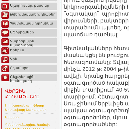
նիկրոօրգանիզմների հ
Ալգորիթմեր, թեստեր
՛՛օգտակար՛՛ պրոբիո
Թվեր, փաստեր, դեպքեր
վիրուսների, բակտերի
Պատմական խրոնիկա
տարածումն այտեղ, որ
Աֆորիզմներ
պատճառ դառնալ:
Կարիերային
սանդուղքով
Գիտնականները հետազ
Երեխա
մասնակցել են բուժքո
Կին
հետազոտմանը: Տվյալն
մինչև 2012 թ: 2004 թ-
Տղամարդ
ավելի, նրանց հարցր
Ռեյթինգային
համակարգ
օգտագործած հակաբիո
միջին տարիքում՝ 40-59
ՎԵՐՋԻՆ
տարիքում: Հետազոտվ
ՀՈԴՎԱԾՆԵՐԸ
Առաջինում երբևիցե 
Ի հիշատակ պրոֆեսոր
պակաս օգտագործողներ
Արտավազդ Սահակյանի
օգտագործոներ, մյուս 
Ամանոր
օգտագործածներ:
Դենսիտոմետրիա. հաճախ