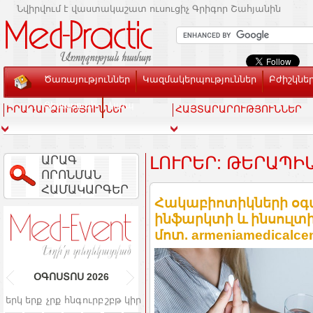
Նվիրվում է վաստակաշատ ուսուցիչ Գրիգոր Շահյանին
Ծառայություններ
Կազմակերպություններ
Բժիշկնե
Տեսասրահ
Կապ
ԻՐԱԴԱՐՁՈՒԹՅՈՒՆՆԵՐ
ՀԱՅՏԱՐԱՐՈՒԹՅՈՒՆՆԵՐ
ԱՐԱԳ
ԼՈՒՐԵՐ: ԹԵՐԱՊԻ
ՈՐՈՆՄԱՆ
ՀԱՄԱԿԱՐԳԵՐ
Հակաբիոտիկների օգտ
ինֆարկտի և ինսուլ
մոտ. armeniamedicalce
ՕԳՈՍՏՈՍ
2026
երկ
երք
չրք
հնգ
ուրբ
շբթ
կիր