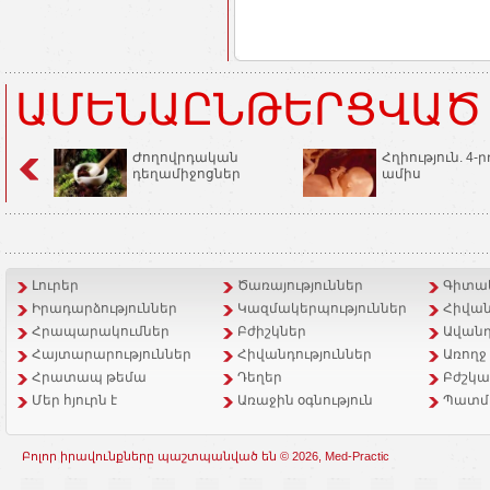
ԱՄԵՆԱԸՆԹԵՐՑՎԱԾ
Ժողովրդական
Հղիություն. 4-ր
դեղամիջոցներ
ամիս
Լուրեր
Ծառայություններ
Գիտակ
Իրադարձություններ
Կազմակերպություններ
Հիվան
Հրապարակումներ
Բժիշկներ
Ավանդ
Հայտարարություններ
Հիվանդություններ
Առողջ
Հրատապ թեմա
Դեղեր
Բժշկա
Մեր հյուրն է
Առաջին օգնություն
Պատմ
Բոլոր իրավունքները պաշտպանված են © 2026, Med-Practic