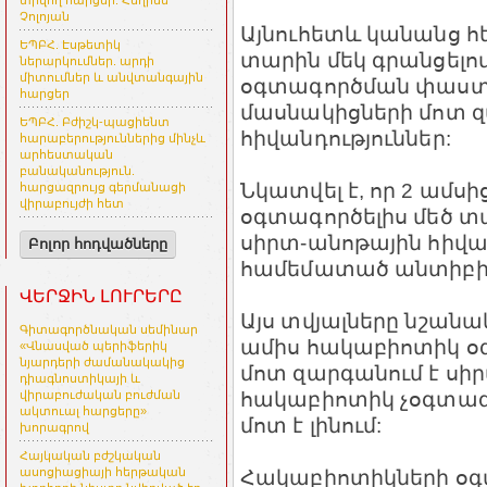
տրվող հարցեր. Հեղինե
Չոլոյան
Այնուհետև կանանց հե
ԵՊԲՀ. Էսթետիկ
տարին մեկ գրանցելո
ներարկումներ. արդի
միտումներ և անվտանգային
օգտագործման փաստեր
հարցեր
մասնակիցների մոտ 
ԵՊԲՀ. Բժիշկ-պացիենտ
հիվանդություններ:
հարաբերություններից մինչև
արհեստական
բանականություն.
Նկատվել է, որ 2 ամս
հարցազրույց գերմանացի
վիրաբույժի հետ
օգտագործելիս մեծ տա
սիրտ-անոթային հիվա
Բոլոր հոդվածները
համեմատած անտիբիո
ՎԵՐՋԻՆ ԼՈՒՐԵՐԸ
Այս տվյալները նշանակ
Գիտագործնական սեմինար
ամիս հակաբիոտիկ օգ
«Վնասված պերիֆերիկ
նյարդերի ժամանակակից
մոտ զարգանում է սիր
դիագնոստիկայի և
հակաբիոտիկ չօգտագո
վիրաբուժական բուժման
ակտուալ հարցերը»
մոտ է լինում:
խորագրով
Հայկական բժշկական
Հակաբիոտիկների օ
ասոցիացիայի հերթական