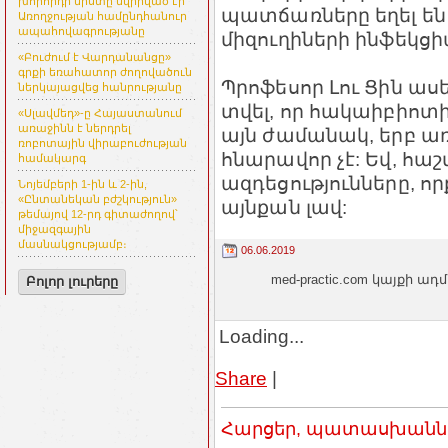
խորհրդի նիստը նվիրված էր
պատճառները եղել են
Առողջության համընդհանուր
ապահովագրությանը
միզուղիների ինֆեկց
«Բուժում է Վարդանանցը»
գրքի եռահատոր ժողովածուն
Պրոֆեսոր Լու Ցին ասել
ներկայացվեց հանրությանը
տվել, որ հակաիբիոտ
«Սլավմեդ»-ը Հայաստանում
առաջինն է ներդրել
այն ժամանակ, երբ 
ռոբոտային վիրաբուժության
հնարավոր չէ: Եվ, հա
համակարգ
ազդեցությունները, որ
Նոյեմբերի 1-ին և 2-ին,
«Ընտանեկան բժշկություն»
այնքան լավ:
թեմայով 12-րդ գիտաժողով՝
միջազգային
մասնակցությամբ։
06.06.2019
med-practic.com կայքի
Բոլոր լուրերը
Loading...
Share
|
Հարցեր, պատասխաններ