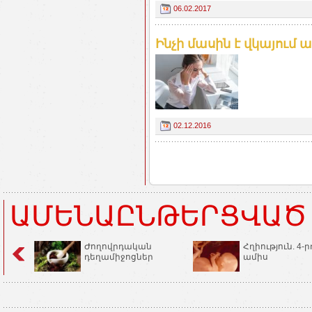
06.02.2017
Ինչի մասին է վկայում 
02.12.2016
ԱՄԵՆԱԸՆԹԵՐՑՎԱԾ
Ժողովրդական
Հղիություն. 4-ր
դեղամիջոցներ
ամիս