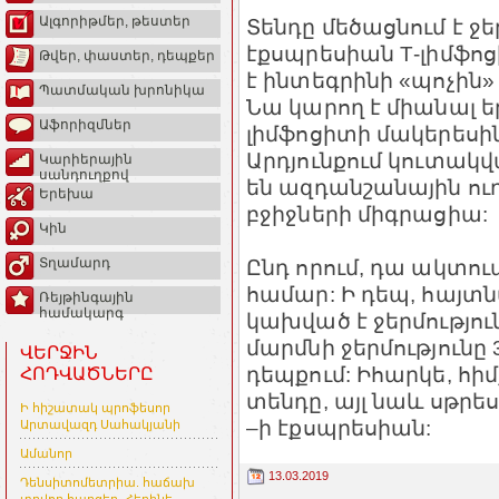
Ալգորիթմեր, թեստեր
Տենդը մեծացնում է ջե
էքսպրեսիան Т-լիմֆոց
Թվեր, փաստեր, դեպքեր
է ինտեգրինի «պոչին
Պատմական խրոնիկա
Նա կարող է միանալ ե
Աֆորիզմներ
լիմֆոցիտի մակերեսի
Արդյունքում կուտակ
Կարիերային
սանդուղքով
են ազդանշանային ուղ
Երեխա
բջիջների միգրացիա:
Կին
Ընդ որում, դա ակտու
Տղամարդ
համար: Ի դեպ, հայտ
Ռեյթինգային
համակարգ
կախված է ջերմությու
մարմնի ջերմությունը 
ՎԵՐՋԻՆ
դեպքում: Իհարկե, հիմք
ՀՈԴՎԱԾՆԵՐԸ
տենդը, այլ նաև սթրես
Ի հիշատակ պրոֆեսոր
–ի էքսպրեսիան:
Արտավազդ Սահակյանի
Ամանոր
13.03.2019
Դենսիտոմետրիա. հաճախ