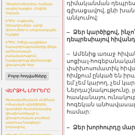
դիմականման դեպրես
Դենսիտոմետրիա. հաճախ
տրվող հարցեր. Հեղինե
գլխացավով, քնի խան
Չոլոյան
անկումով:
ԵՊԲՀ. Էսթետիկ
ներարկումներ. արդի
միտումներ և անվտանգային
– Ձեր կարծիքով, ինչ
հարցեր
դեպրեսիայով հիվանդ
ԵՊԲՀ. Բժիշկ-պացիենտ
հարաբերություններից մինչև
արհեստական
– Ամենից առաջ հիվա
բանականություն.
սոցիալ-հոգեբանական
հարցազրույց գերմանացի
վիրաբույժի հետ
փսիխոսոմատիկ հիվան
հիմքում ընկած են իրա
Բոլոր հոդվածները
եմ`չեմ կարող, չեմ կա
Ներդաշնակությունը, 
ՎԵՐՋԻՆ ԼՈՒՐԵՐԸ
հասկանալու ունակութ
Գիտագործնական սեմինար
հոգեկան անհավասարա
«Վնասված պերիֆերիկ
նյարդերի ժամանակակից
համար:
դիագնոստիկայի և
վիրաբուժական բուժման
ակտուալ հարցերը»
– Ձեր խորհուրդը մա
խորագրով
«Բուժում է Վարդանանցը»