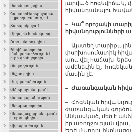
լարված հոգեվիճակ, 
Ստոմատոլոգիա
հիվանդանալու հավանա
Գաստրոէնտերոլոգիա
և լյարդաբանություն
– Կա՞ որոշակի տարի
Ճարպակալում
հիվանդությունների 
Միզային համակարգ
Ուրո-անդրոլոգիա
– Այստեղ տարիքային 
Պերինատոլոգիա,
փսիխոսոմատիկ հիվան
մանկաբարձություն և
ուրո-գինեկոլոգիա
առավել հաճախ երեսո
ամենեւին էլ, հոգեկան
Անպտղություն
մասին չէ:
Սեքսոլոգիա
Մաշկաբանություն
– Ժառանգական հիվանդ
Վեներաբանություն
Վարակաբանություն
– Հոգեկան հիվանդու
Անեսթեզիոլոգիա
ժառանգական գործոնը 
Վնասվածքաբանություն
Անկասկած, մեծ է անձ
և օրթոպեդիա
իր առողջության վրա,
Վիրաբուժություն
Եթե մարդու ինքնազգա