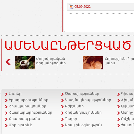
05.09.2022
ԱՄԵՆԱԸՆԹԵՐՑՎԱԾ
Ժողովրդական
Հղիություն. 4-ր
դեղամիջոցներ
ամիս
Լուրեր
Ծառայություններ
Գիտակ
Իրադարձություններ
Կազմակերպություններ
Հիվան
Հրապարակումներ
Բժիշկներ
Ավանդ
Հայտարարություններ
Հիվանդություններ
Առողջ
Հրատապ թեմա
Դեղեր
Բժշկա
Մեր հյուրն է
Առաջին օգնություն
Պատմ