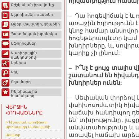
հիվանդություն համարվ
Բժշկական իրավունք
– Դա հոգեվիճակ է և ո
Ալգորիթմեր, թեստեր
առաջին հղիությունն է
Թվեր, փաստեր, դեպքեր
կնոջ համար անսովոր
Պատմական խրոնիկա
հոգեթերապևտը կամ հ
Աֆորիզմներ
խնդիրները, և, սովոր
կարիք չի լինում:
Կարիերային
սանդուղքով
Երեխա
– Ի՞նչ է ցույց տալիս
Կին
շատանում են հիվանդ
խնդիրներ ունեն:
Տղամարդ
Ռեյթինգային
համակարգ
– Սեփական փորձով կա
փսիխոսոմատիկ հիվան
ՎԵՐՋԻՆ
հաճախ հանդիպող դե
ՀՈԴՎԱԾՆԵՐԸ
են` տխրությունը, լա
Ի հիշատակ պրոֆեսոր
անվստահությունը և այ
Արտավազդ Սահակյանի
առավել հաճախ արձա
Ամանոր