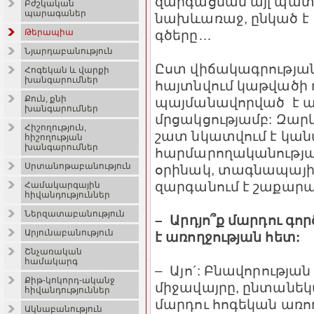
զարգացման այլ պատճ
Բժշկական
պարագաներ
նախևառաջ, ընկած է
գծերը…
Թերապիա
Նյարդաբանություն
Ըստ վիճակագրությա
Հոգեկան և վարքի
խանգարումներ
հայտնվում կաթվածի ռ
Քուն, քնի
պայմանավորված է այ
խանգարումներ
մրցակցությամբ: Զար
Հիշողություն,
շատ նկատվում է կան
հիշողության
խանգարումներ
հարմարողականությա
Սրտանոթաբանություն
օրինակ, տագնապայի
զարգանում է շաքարա
Համակարգային
հիվանդություններ
Ներզատաբանություն
– Արդյո՞ք մարդու գո
Արյունաբանություն
է առողջության հետ:
Շնչառական
համակարգ
– Այո´: Բնավորությա
Քիթ-կոկորդ-ականջ
միջավայրը, ընտանեկ
հիվանդություններ
մարդու հոգեկան առող
Ակնաբանություն