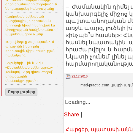
գրքի եռահատոր ժողովածուն
– Ժամանակին դիմել 
ներկայացվեց հանրությանը
կանխարգելիչ միջոց
Հայկական բժշկական
պաշտպանողական մեխ
ասոցիացիայի հերթական
խորհրդի նիստը նվիրված էր
առջև պարզ, լուծելի խն
Առողջության համընդհանուր
«ինչպե՞ս հասնել»: Հ
ապահովագրությանը
հասնել նպատակին. 
«Սլավմեդ»-ը Հայաստանում
առաջինն է ներդրել
հրաժարվելու և հարմար
ռոբոտային վիրաբուժության
Նկատի չունեմ՝ լինել
համակարգ
հարմարողականության
Նոյեմբերի 1-ին և 2-ին,
«Ընտանեկան բժշկություն»
թեմայով 12-րդ գիտաժողով՝
22.12.2016
միջազգային
մասնակցությամբ։
med-practic.com կայքի
Բոլոր լուրերը
Loading...
Share
|
Հարցեր, պատասխաններ