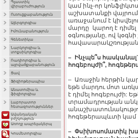
Պլաստիկ
կամ ինչ-որ կոնֆլիկտ
վիրաբուժություն
աշխատանքի վայրում,
Ուռուցքաբանություն
առաջանում է կիսվելո
Ալերգոլոգիա
մարդը կարող է դիմե
Իմունաբանություն
օգնությանը, ով կօգն
Գենետիկա
հավասարակշռության
Նարկոլոգիա և
տոքսիկոլոգիա
– Ինչպե՞ս հասկանալ` 
Ռադիոլոգիա և
հոգեբույժի՞, հոգեթե
այրվածքաբանություն
Ցավ
– Առաջին հերթին կար
Ֆիզիոթերապիա
եթե մարդու մոտ առկա
Անատոմիա և
է դիմել հոգեբույժի:
ֆիզիոլոգիա
տրամադրության անկո
Լաբորատոր
հետազոտություններ
անաշխատունակությու
Ավանդական
հոգեթերապևտի կամ հ
բժշկություն
Առողջ ապրելակերպ
– Փսիխոսոմատիկ խա
Կոսմետոլոգիա