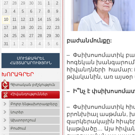
27
28
29
30
31
1
2
3
4
5
6
7
8
9
10
11
12
13
14
15
16
17
18
19
20
21
22
23
24
25
26
27
28
29
30
բաժանմունքը:
31
1
2
3
4
5
6
– Փսիխոսոմատիկ բա
ՄՈՒՏՔԱԳՐԵԼ
հոգեկան խանգարում
ՀԱՅՏԱՐԱՐՈՒԹՅՈՒՆ
հիվանդների համար: Բ
ԽՈՐԱԳՐԵՐ
թվականին, առ այսօր 
Գիտական բժշկություն
– Ի՞նչ է փսիխոսոմատ
Հիվանդություններ
Բոլոր ենթախորագրերը
– Փսիխոսոմատիկ հիվ
Լուրեր
բրոնխիալ ասթման, խո
զարկերակային հիպե
Ախտորոշում
կաթվածը… Այս հիվանդ
Բուժում