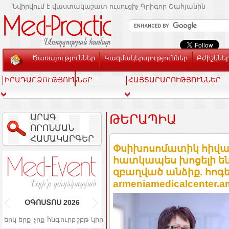
Նվիրվում է վաստակաշատ ուսուցիչ Գրիգոր Շահյանին
Ծառայություններ
Կազմակերպություններ
Բժիշկնե
Տեսասրահ
Կապ
ԻՐԱԴԱՐՁՈՒԹՅՈՒՆՆԵՐ
ՀԱՅՏԱՐԱՐՈՒԹՅՈՒՆՆԵՐ
ԱՐԱԳ
ԹԵՐԱՊԻԱ
ՈՐՈՆՄԱՆ
ՀԱՄԱԿԱՐԳԵՐ
Փսիխոսոմատիկ հիվան
հատկապես խոցելի ե
զբաղված անձիք. հոգե
armeniamedicalcenter.a
ՕԳՈՍՏՈՍ
2026
երկ
երք
չրք
հնգ
ուրբ
շբթ
կիր