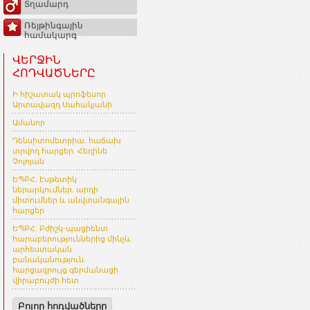
Տղամարդ
Ռեյթինգային
համակարգ
ՎԵՐՋԻՆ
ՀՈԴՎԱԾՆԵՐԸ
Ի հիշատակ պրոֆեսոր
Արտավազդ Սահակյանի
Ամանոր
Դենսիտոմետրիա. հաճախ
տրվող հարցեր. Հեղինե
Չոլոյան
ԵՊԲՀ. Էսթետիկ
ներարկումներ. արդի
միտումներ և անվտանգային
հարցեր
ԵՊԲՀ. Բժիշկ-պացիենտ
հարաբերություններից մինչև
արհեստական
բանականություն.
հարցազրույց գերմանացի
վիրաբույժի հետ
Բոլոր հոդվածները