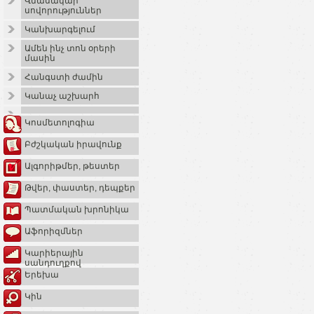
Վնասակար
սովորություններ
Կանխարգելում
Ամեն ինչ տոն օրերի
մասին
Հանգստի ժամին
Կանաչ աշխարհ
Կոսմետոլոգիա
Բժշկական իրավունք
Ալգորիթմեր, թեստեր
Թվեր, փաստեր, դեպքեր
Պատմական խրոնիկա
Աֆորիզմներ
Կարիերային
սանդուղքով
Երեխա
Կին