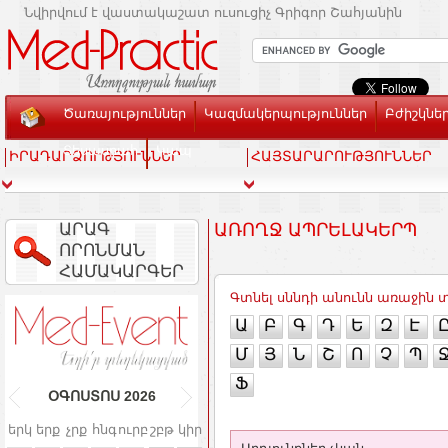
Նվիրվում է վաստակաշատ ուսուցիչ Գրիգոր Շահյանին
Ծառայություններ
Կազմակերպություններ
Բժիշկնե
Տեսասրահ
Կապ
ԻՐԱԴԱՐՁՈՒԹՅՈՒՆՆԵՐ
ՀԱՅՏԱՐԱՐՈՒԹՅՈՒՆՆԵՐ
ԱՐԱԳ
ԱՌՈՂՋ ԱՊՐԵԼԱԿԵՐՊ
ՈՐՈՆՄԱՆ
ՀԱՄԱԿԱՐԳԵՐ
Գտնել սննդի անունն առաջին 
Ա
Բ
Գ
Դ
Ե
Զ
Է
Մ
Յ
Ն
Շ
Ո
Չ
Պ
Ֆ
ՕԳՈՍՏՈՍ
2026
երկ
երք
չրք
հնգ
ուրբ
շբթ
կիր