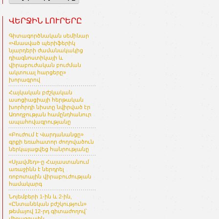
ՎԵՐՋԻՆ ԼՈՒՐԵՐԸ
Գիտագործնական սեմինար
«Վնասված պերիֆերիկ
նյարդերի ժամանակակից
դիագնոստիկայի և
վիրաբուժական բուժման
ակտուալ հարցերը»
խորագրով
Հայկական բժշկական
ասոցիացիայի հերթական
խորհրդի նիստը նվիրված էր
Առողջության համընդհանուր
ապահովագրությանը
«Բուժում է Վարդանանցը»
գրքի եռահատոր ժողովածուն
ներկայացվեց հանրությանը
«Սլավմեդ»-ը Հայաստանում
առաջինն է ներդրել
ռոբոտային վիրաբուժության
համակարգ
Նոյեմբերի 1-ին և 2-ին,
«Ընտանեկան բժշկություն»
թեմայով 12-րդ գիտաժողով՝
միջազգային