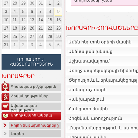
Արդյունքներ չկան
27
28
29
30
31
1
2
3
4
5
6
7
8
9
10
11
12
13
14
15
16
ԽՈՐԱԳՐԻ ՀՈԴՎԱԾՆԵՐԸ
17
18
19
20
21
22
23
24
25
26
27
28
29
30
Ամեն ինչ տոն օրերի մասին
31
1
2
3
4
5
6
Անձնական խնամք
ՄՈՒՏՔԱԳՐԵԼ
Աշխատավայրում
ՀԱՅՏԱՐԱՐՈՒԹՅՈՒՆ
Առողջ ապրելակերպի հիմուն
ԽՈՐԱԳՐԵՐ
Ծերություև և երկարակեցությ
Գիտական բժշկություն
Կանաչ աշխարհ
Հիվանդություններ
Կանխարգելում
Ավանդական
Հանգստի ժամին
բժշկություն
Առողջ ապրելակերպ
Հոգեկան առողջություն
Բոլոր ենթախորագրերը
Մարմնամարզություն և սպոր
Լուրեր
Սեռական կյանք