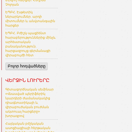
տրվող հարցեր. Հեղինե
Չոլոյան
ԵՊԲՀ. Էսթետիկ
ներարկումներ. արդի
միտումներ և անվտանգային
հարցեր
ԵՊԲՀ. Բժիշկ-պացիենտ
հարաբերություններից մինչև
արհեստական
բանականություն.
հարցազրույց գերմանացի
վիրաբույժի հետ
Բոլոր հոդվածները
ՎԵՐՋԻՆ ԼՈՒՐԵՐԸ
Գիտագործնական սեմինար
«Վնասված պերիֆերիկ
նյարդերի ժամանակակից
դիագնոստիկայի և
վիրաբուժական բուժման
ակտուալ հարցերը»
խորագրով
Հայկական բժշկական
ասոցիացիայի հերթական