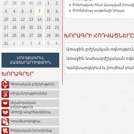
27
28
29
30
31
1
2
Բռնության հետ կապված իրավ
Բրոնխիալ ասթմայի նոպա
3
4
5
6
7
8
9
10
11
12
13
14
15
16
17
18
19
20
21
22
23
ԽՈՐԱԳՐԻ ՀՈԴՎԱԾՆԵՐԸ
24
25
26
27
28
29
30
31
1
2
3
4
5
6
Առաջին բժշկական օգնությու
ՄՈՒՏՔԱԳՐԵԼ
Առաջին նախաբժշկական օգնո
ՀԱՅՏԱՐԱՐՈՒԹՅՈՒՆ
Կանխարգելում և բուժում տա
ԽՈՐԱԳՐԵՐ
Գիտական բժշկություն
Հիվանդություններ
Ավանդական
բժշկություն
Առողջ ապրելակերպ
Կոսմետոլոգիա
Բժշկական իրավունք