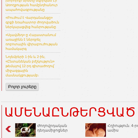
խորհրդի նիստը նվիրված էր
Առողջության համընդհանուր
ապահովագրությանը
«Բուժում է Վարդանանցը»
գրքի եռահատոր ժողովածուն
ներկայացվեց հանրությանը
«Սլավմեդ»-ը Հայաստանում
առաջինն է ներդրել
ռոբոտային վիրաբուժության
համակարգ
Նոյեմբերի 1-ին և 2-ին,
«Ընտանեկան բժշկություն»
թեմայով 12-րդ գիտաժողով՝
միջազգային
մասնակցությամբ։
Բոլոր լուրերը
ԱՄԵՆԱԸՆԹԵՐՑՎԱԾ
Ժողովրդական
Հղիություն. 4-ր
դեղամիջոցներ
ամիս