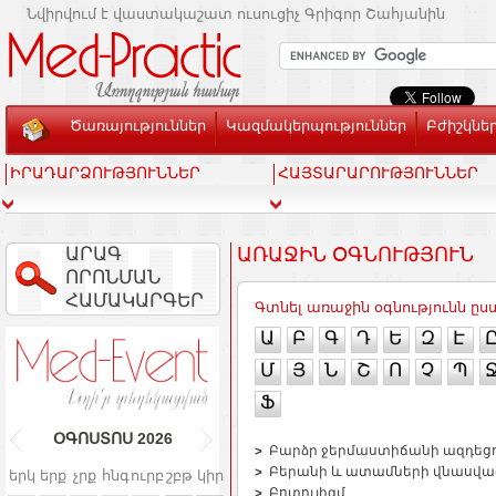
Նվիրվում է վաստակաշատ ուսուցիչ Գրիգոր Շահյանին
Ծառայություններ
Կազմակերպություններ
Բժիշկնե
ԻՐԱԴԱՐՁՈՒԹՅՈՒՆՆԵՐ
ՀԱՅՏԱՐԱՐՈՒԹՅՈՒՆՆԵՐ
ԱՐԱԳ
ԱՌԱՋԻՆ ՕԳՆՈՒԹՅՈՒՆ
ՈՐՈՆՄԱՆ
ՀԱՄԱԿԱՐԳԵՐ
Գտնել առաջին օգնությունն ը
Ա
Բ
Գ
Դ
Ե
Զ
Է
Մ
Յ
Ն
Շ
Ո
Չ
Պ
Ֆ
ՕԳՈՍՏՈՍ
2026
Բարձր ջերմաստիճանի ազդեցու
Բերանի և ատամների վնասվա
երկ
երք
չրք
հնգ
ուրբ
շբթ
կիր
Բոտուլիզմ