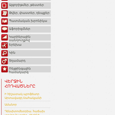
Ալգորիթմեր, թեստեր
Թվեր, փաստեր, դեպքեր
Պատմական խրոնիկա
Աֆորիզմներ
Կարիերային
սանդուղքով
Երեխա
Կին
Տղամարդ
Ռեյթինգային
համակարգ
ՎԵՐՋԻՆ
ՀՈԴՎԱԾՆԵՐԸ
Ի հիշատակ պրոֆեսոր
Արտավազդ Սահակյանի
Ամանոր
Դենսիտոմետրիա. հաճախ