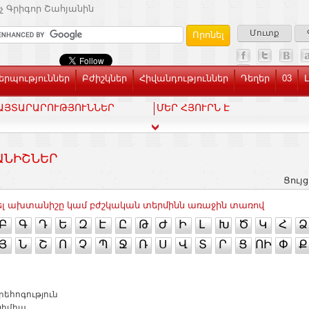
չ Գրիգոր Շահյանին
Մուտք
րպություններ
Բժիշկներ
Հիվանդություններ
Դեղեր
03
ԱՅՏԱՐԱՐՈՒԹՅՈՒՆՆԵՐ
ՄԵՐ ՀՅՈՒՐՆ Է
ԱՆԻՇՆԵՐ
Ցույց
լ ախտանիշը կամ բժշկական տերմինն առաջին տառով
Բ
Գ
Դ
Ե
Զ
Է
Ը
Թ
Ժ
Ի
Լ
Խ
Ծ
Կ
Հ
Ձ
Յ
Ն
Շ
Ո
Չ
Պ
Ջ
Ռ
Ս
Վ
Տ
Ր
Ց
ՈԻ
Փ
Ք
եհոգություն
լիմիա