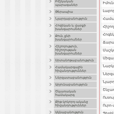
Բժշկական
Իմու
պարագաներ
Լաբո
Թերապիա
Համա
Նյարդաբանություն
Հոգեկան և վարքի
Հիշող
խանգարումներ
Հոգե
Քուն, քնի
խանգարումներ
Ճարպ
Հիշողություն,
Մաշկ
հիշողության
խանգարումներ
Միզա
Սրտանոթաբանություն
Նարկ
Համակարգային
հիվանդություններ
Ներզ
Ներզատաբանություն
Նյար
Արյունաբանություն
Շնչա
Շնչառական
համակարգ
Ուռու
Քիթ-կոկորդ-ականջ
Ուրո
հիվանդություններ
Ակնաբանություն
Պերի