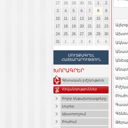
27
28
29
30
31
1
2
3
4
5
6
7
8
9
10
11
12
13
14
15
16
Ալերգ
17
18
19
20
21
22
23
Ախտո
24
25
26
27
28
29
30
31
1
2
3
4
5
6
Ակնա
Անատ
ՄՈՒՏՔԱԳՐԵԼ
ՀԱՅՏԱՐԱՐՈՒԹՅՈՒՆ
Անես
Անպտ
ԽՈՐԱԳՐԵՐ
Արյու
Գիտական բժշկություն
Բժշկ
Հիվանդություններ
Բուժո
Բոլոր ենթախորագրերը
Գաստ
Լուրեր
Գենե
Ախտորոշում
Բուժում
Թեր