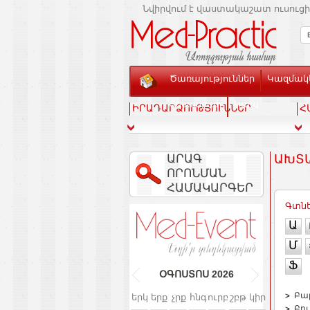
Նվիրվում է վաստակաշատ ուսուցի
Ծառայություններ
Կազմակե
Տեսասրահ
Կապ
ԻՐԱԴԱՐՁՈՒԹՅՈՒՆՆԵՐ
Հ
ԱՐԱԳ
ԱԽՏ
ՈՐՈՆՄԱՆ
ՀԱՄԱԿԱՐԳԵՐ
Գտնե
Ա
Մ
Ֆ
ՕԳՈՍՏՈՍ
2026
Բար
երկ
երք
չրք
հնգ
ուրբ
շբթ
կիր
Բու