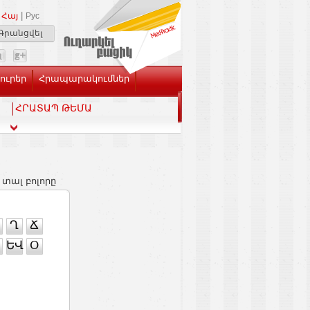
|
Հայ
Рус
Գրանցվել
Լուրեր
Հրապարակումներ
ՀՐԱՏԱՊ ԹԵՄԱ
 տալ բոլորը
Ղ
Ճ
ԵՎ
Օ