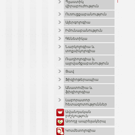
Պլաստիկ
վիրաբուժություն
Ուռուցքաբանություն
Ալերգոլոգիա
Իմունաբանություն
Գենետիկա
Նարկոլոգիա և
տոքսիկոլոգիա
Ռադիոլոգիա և
այրվածքաբանություն
Ցավ
Ֆիզիոթերապիա
Անատոմիա և
ֆիզիոլոգիա
Լաբորատոր
հետազոտություններ
Ավանդական
բժշկություն
Առողջ ապրելակերպ
Կոսմետոլոգիա