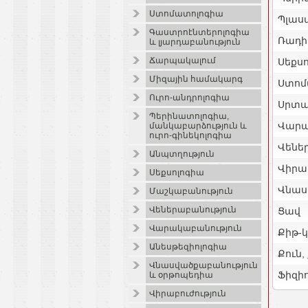
Ստոմատոլոգիա
Պլաստ
Գաստրոէնտերոլոգիա
Ռադի
և լյարդաբանություն
Ճարպակալում
Սեքս
Միզային համակարգ
Ստոմ
Ուրո-անդրոլոգիա
Սրտա
Պերինատոլոգիա,
Վարա
մանկաբարձություն և
ուրո-գինեկոլոգիա
Վենե
Անպտղություն
Վիրաբ
Սեքսոլոգիա
Վնաս
Մաշկաբանություն
Վեներաբանություն
Ցավ
Վարակաբանություն
Քիթ-
Անեսթեզիոլոգիա
Քուն
Վնասվածքաբանություն
Ֆիզի
և օրթոպեդիա
Վիրաբուժություն