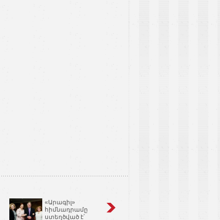
«Արագիլ»
Կոճապղպեղ
հիմնադրամը
նույնն է՝ իմբիր,
ստեղծված է՝
Ginger եւ Zingiber