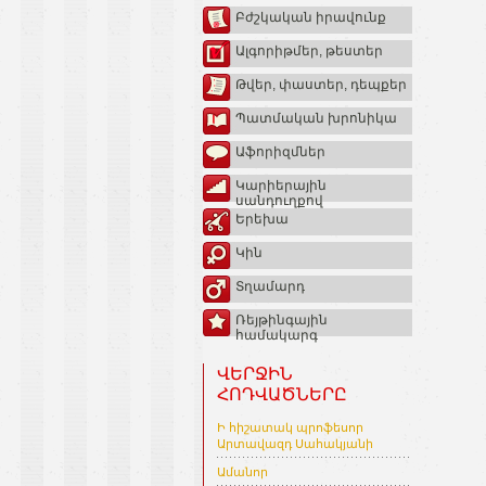
Բժշկական իրավունք
Ալգորիթմեր, թեստեր
Թվեր, փաստեր, դեպքեր
Պատմական խրոնիկա
Աֆորիզմներ
Կարիերային
սանդուղքով
Երեխա
Կին
Տղամարդ
Ռեյթինգային
համակարգ
ՎԵՐՋԻՆ
ՀՈԴՎԱԾՆԵՐԸ
Ի հիշատակ պրոֆեսոր
Արտավազդ Սահակյանի
Ամանոր