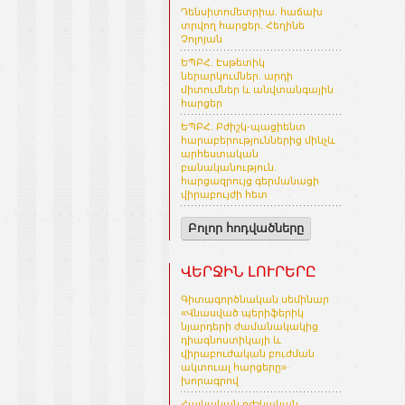
Դենսիտոմետրիա. հաճախ
տրվող հարցեր. Հեղինե
Չոլոյան
ԵՊԲՀ. Էսթետիկ
ներարկումներ. արդի
միտումներ և անվտանգային
հարցեր
ԵՊԲՀ. Բժիշկ-պացիենտ
հարաբերություններից մինչև
արհեստական
բանականություն.
հարցազրույց գերմանացի
վիրաբույժի հետ
Բոլոր հոդվածները
ՎԵՐՋԻՆ ԼՈՒՐԵՐԸ
Գիտագործնական սեմինար
«Վնասված պերիֆերիկ
նյարդերի ժամանակակից
դիագնոստիկայի և
վիրաբուժական բուժման
ակտուալ հարցերը»
խորագրով
Հայկական բժշկական